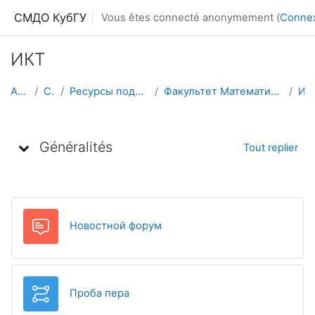
Passer au contenu principal
СМДО КубГУ
Vous êtes connecté anonymement (
Conne
ИКТ
Accueil
Cours
Ресурсы подразделений КубГУ
Факультет Математики и компьютерных наук
ИКТ
Aperçu des sections
Généralités
Tout replier
Forum
Новостной форум
Leçon
Проба пера