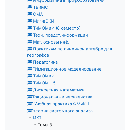
Информатика в профобразовании
ТВиМС
ОМА
МиФвСКИ
ТиМОМиИ (8 семестр)
Техн. предст.информации
Мат. основы инф.
Практикум по линейной алгебре для
географов
Педагогика
"Имитационное моделирование
ТиМОМиИ
ТиМОМ - 5
Дискретная математика
Рациональные неравенства
Учебная практика ФМиКН
теория системного анализа
ИКТ
Тема 5