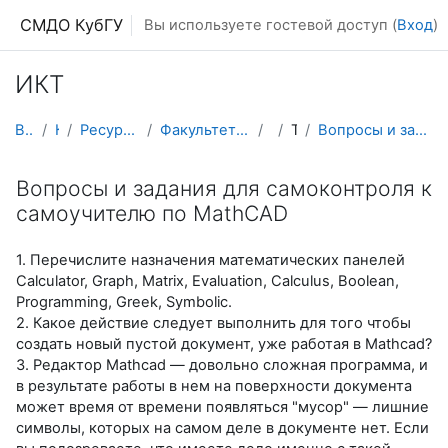
Перейти к основному содержанию
СМДО КубГУ
Вы используете гостевой доступ (
Вход
)
ИКТ
В начало
Курсы
Ресурсы подразделений КубГУ
Факультет Математики и компьютерных наук
ИКТ
Тема 5
Вопросы и задания для самоконтроля к самоучителю п...
Вопросы и задания для самоконтроля к
самоучителю по MathCAD
1. Перечислите назначения математических панелей
Calculator, Graph, Matrix, Evaluation, Calculus, Boolean,
Programming, Greek, Symbolic.
2. Какое действие следует выполнить для того чтобы
создать новый пустой документ, уже работая в Mathcad?
3. Редактор Mathcad — довольно сложная программа, и
в результате работы в нем на поверхности документа
может время от времени появляться "мусор" — лишние
символы, которых на самом деле в документе нет. Если