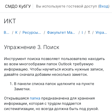
Перейти к основному содержанию
СМДО КубГУ
Вы используете гостевой доступ (
Вход
)
ИКТ
В начало
Курсы
Ресурсы подразделений КубГУ
Факультет Математики и компьютерных наук
ИКТ
Тема 1
Упражнение 3. Поиск
Упражнение 3. Поиск
Инструмент поиска позволяет пользователю находить
во всем многообразии папок Outlook требуемую
информацию. Чтобы научиться искать нужные записи,
давайте сначала добавим несколько заметок.
В панели списка папок щелкните на пункте
Заметки.
Открывшаяся
папка
предназначена для хранения
информации, которая с трудом поддается
систематизации, но всегда должна быть под рукой.