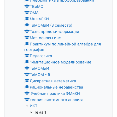
Информатика в профобразовании
ТВиМС
ОМА
МиФвСКИ
ТиМОМиИ (8 семестр)
Техн. предст.информации
Мат. основы инф.
Практикум по линейной алгебре для
географов
Педагогика
"Имитационное моделирование
ТиМОМиИ
ТиМОМ - 5
Дискретная математика
Рациональные неравенства
Учебная практика ФМиКН
теория системного анализа
ИКТ
Тема 1