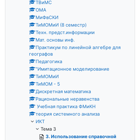
ТВиМС
ОМА
МиФвСКИ
ТиМОМиИ (8 семестр)
Техн. предст.информации
Мат. основы инф.
Практикум по линейной алгебре для
географов
Педагогика
"Имитационное моделирование
ТиМОМиИ
ТиМОМ - 5
Дискретная математика
Рациональные неравенства
Учебная практика ФМиКН
теория системного анализа
ИКТ
Тема 3
3. Использование справочной