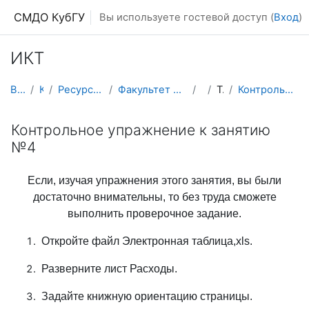
Перейти к основному содержанию
СМДО КубГУ
Вы используете гостевой доступ (
Вход
)
ИКТ
В начало
Курсы
Ресурсы подразделений КубГУ
Факультет Математики и компьютерных наук
ИКТ
Тема 12
Контрольное упражнение к занятию №4
Контрольное упражнение к занятию
№4
Если, изучая упражнения этого занятия, вы были
достаточно внимательны, то без труда сможете
выполнить проверочное задание.
Откройте файл Электронная таблица,xls.
Разверните лист Расходы.
Задайте книжную ориентацию страницы.