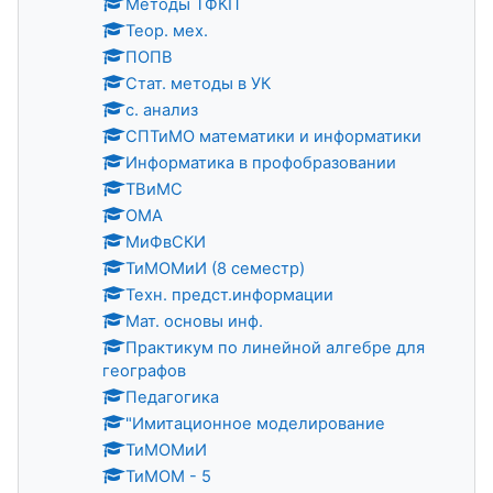
Методы ТФКП
Теор. мех.
ПОПВ
Стат. методы в УК
с. анализ
СПТиМО математики и информатики
Информатика в профобразовании
ТВиМС
ОМА
МиФвСКИ
ТиМОМиИ (8 семестр)
Техн. предст.информации
Мат. основы инф.
Практикум по линейной алгебре для
географов
Педагогика
"Имитационное моделирование
ТиМОМиИ
ТиМОМ - 5