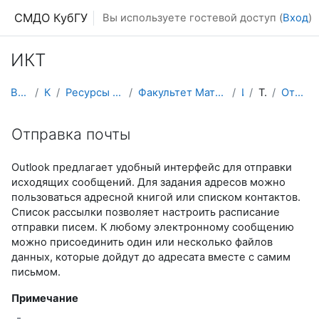
Перейти к основному содержанию
СМДО КубГУ
Вы используете гостевой доступ (
Вход
)
ИКТ
В начало
Курсы
Ресурсы подразделений КубГУ
Факультет Математики и компьютерных наук
ИКТ
Тема 1
Отправка почты
Отправка почты
Outlook предлагает удобный интерфейс для отправки
исходящих сообщений. Для задания адресов можно
пользоваться адресной книгой или списком контактов.
Список рассылки позволяет настроить расписание
отправки писем. К любому электронному сообщению
можно присоединить один или несколько файлов
данных, которые дойдут до адресата вместе с самим
письмом.
Примечание