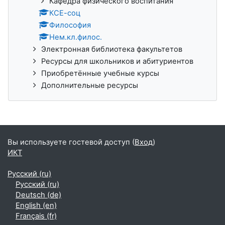
Кафедра физического воспитания
КСЕ-соц
Философия
Нем.кл.филос.
Электронная библиотека факультетов
Ресурсы для школьников и абитуриентов
Приобретённые учебные курсы
Дополнительные ресурсы
Вы используете гостевой доступ (
Вход
)
ИКТ
Русский ‎(ru)‎
Русский ‎(ru)‎
Deutsch ‎(de)‎
English ‎(en)‎
Français ‎(fr)‎