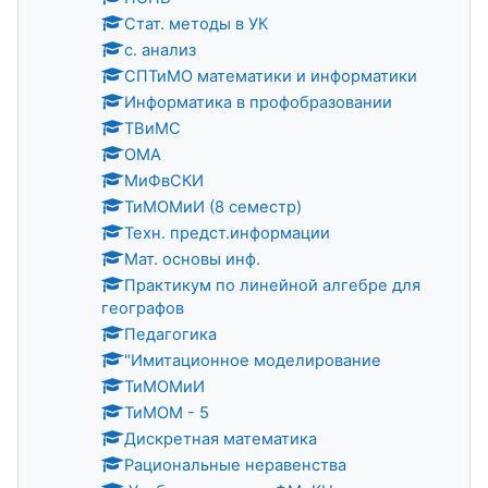
Стат. методы в УК
с. анализ
СПТиМО математики и информатики
Информатика в профобразовании
ТВиМС
ОМА
МиФвСКИ
ТиМОМиИ (8 семестр)
Техн. предст.информации
Мат. основы инф.
Практикум по линейной алгебре для
географов
Педагогика
"Имитационное моделирование
ТиМОМиИ
ТиМОМ - 5
Дискретная математика
Рациональные неравенства