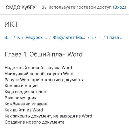
Перейти к основному содержанию
СМДО КубГУ
Вы используете гостевой доступ (
Вход
)
ИКТ
В начало
Курсы
Ресурсы подразделений КубГУ
Факультет Математики и компьютерных наук
ИКТ
Тема 8
Глава 1. Общий план Word
Глава 1. Общий план Word
Надежный способ запуска Word
Наилучший способ запуска Word
Запуск Word при открытии документа
Кнопки и опции
Куда вводится текст
Ваш помощник
Комбинации клавиш
Как выйти из Word
Как закрыть документ, не выходя из Word
Создание нового документа