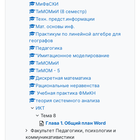
МиФвСКИ
ТиМОМиИ (8 семестр)
Техн. предст.информации
Мат. основы инф.
Практикум по линейной алгебре для
географов
Педагогика
"Имитационное моделирование
ТиМОМиИ
ТиМОМ - 5
Дискретная математика
Рациональные неравенства
Учебная практика ФМиКН
теория системного анализа
ИКТ
Тема 8
Глава 1. Общий план Word
Факультет Педагогики, психологии и
коммуникативистики