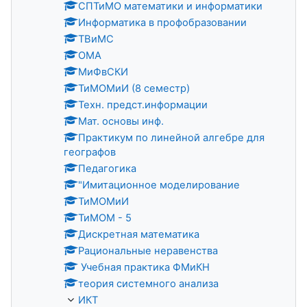
СПТиМО математики и информатики
Информатика в профобразовании
ТВиМС
ОМА
МиФвСКИ
ТиМОМиИ (8 семестр)
Техн. предст.информации
Мат. основы инф.
Практикум по линейной алгебре для
географов
Педагогика
"Имитационное моделирование
ТиМОМиИ
ТиМОМ - 5
Дискретная математика
Рациональные неравенства
Учебная практика ФМиКН
теория системного анализа
ИКТ