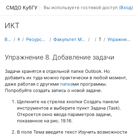
Перейти к основному содержанию
СМДО КубГУ
Вы используете гостевой доступ (
Вход
)
ИКТ
В начало
Курсы
Ресурсы подразделений КубГУ
Факультет Математики и компьютерных наук
ИКТ
Тема 1
Упражнение 8. Добавление задачи
Упражнение 8. Добавление задачи
Задачи хранятся в отдельной папке Outlook. Но
добавить их туда можно практически в любой момент,
даже работая с другими
папка
ми программы.
Попробуйте создать запись о новой задаче.
Щелкните на стрелке кнопки Создать панели
инструментов и выберите пункт Задача (Task).
Откроется окно ввода параметров задачи,
показанное на рис. 19.16.
В поле Тема введите текст Изучить возможности