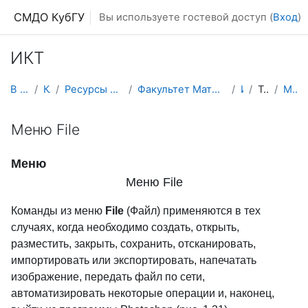
Перейти к основному содержанию
СМДО КубГУ
Вы используете гостевой доступ (
Вход
)
ИКТ
В начало
Курсы
Ресурсы подразделений КубГУ
Факультет Математики и компьютерных наук
ИКТ
Тема 14
Меню File
Меню File
Меню
Меню File
Команды из меню
File
(Файл) применяются в тех
случаях, когда необходимо создать, открыть,
разместить, закрыть, сохранить, отсканировать,
импортировать или экспортировать, напечатать
изображение, передать файл по сети,
автоматизировать некоторые операции и, наконец,