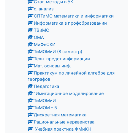
Стат. методы в УК
с. анализ
СПТиМО математики и информатики
Информатика в профобразовании
ТВиМС
ОМА
МиФвСКИ
ТиМОМиИ (8 семестр)
Техн. предст.информации
Мат. основы инф.
Практикум по линейной алгебре для
географов
Педагогика
"Имитационное моделирование
ТиМОМиИ
ТиМОМ - 5
Дискретная математика
Рациональные неравенства
Учебная практика ФМиКН