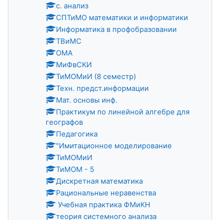
с. анализ
СПТиМО математики и информатики
Информатика в профобразовании
ТВиМС
ОМА
МиФвСКИ
ТиМОМиИ (8 семестр)
Техн. предст.информации
Мат. основы инф.
Практикум по линейной алгебре для
географов
Педагогика
"Имитационное моделирование
ТиМОМиИ
ТиМОМ - 5
Дискретная математика
Рациональные неравенства
Учебная практика ФМиКН
теория системного анализа