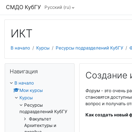
Перейти к основному содержанию
СМДО КубГУ
Русский ‎(ru)‎
ИКТ
В начало
Курсы
Ресурсы подразделений КубГУ
Ф
Пропустить Навигация
Навигация
Создание 
В начало
Мои курсы
Форум
- это очень 
становятся доступны
Курсы
вопрос и получать от
Ресурсы
подразделений КубГУ
Как создать новый 
Факультет
Архитектуры и
дизайна