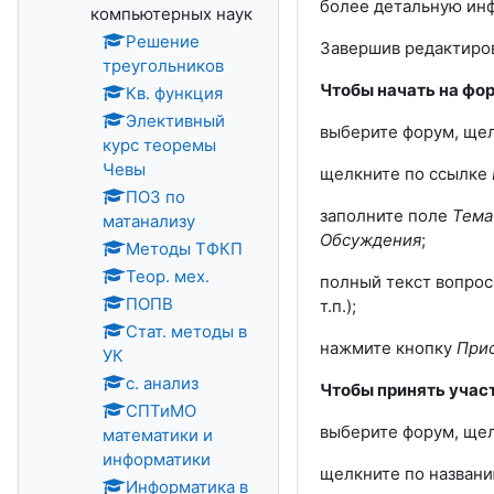
более детальную ин
компьютерных наук
Решение
Завершив редактиро
треугольников
Чтобы начать на фо
Кв. функция
Элективный
выберите форум, щел
курс теоремы
Чевы
щелкните по ссылке
ПОЗ по
заполните поле
Тем
матанализу
Обсуждения
;
Методы ТФКП
Теор. мех.
полный текст вопрос
ПОПВ
т.п.);
Стат. методы в
нажмите кнопку
Прис
УК
с. анализ
Чтобы принять участ
СПТиМО
выберите форум, щел
математики и
информатики
щелкните по названи
Информатика в