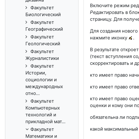
Включите режим реда
Факультет
Редактировать
в бло
Биологический
страницу. Для получе
Факультет
Географический
Для создания новог
Факультет
нажмите иконку
.
Геологический
В результате открое
Факультет
(текст вступления с
Журналистики
скорректировать и д
Факультет
Истории,
кто имеет право нач
социологии и
международных
кто имеет право отв
отно...
кто имеет право оце
Факультет
оценки и кому они п
Компьютерных
технологий и
обязательна ли подп
прикладной мат...
какой максимальный
Факультет
Математики и