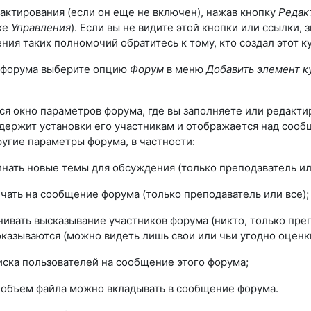
ктирования (если он еще не включен), нажав кнопку
Редак
ке
Управления
). Если вы не видите этой кнопки или ссылки,
ния таких полномочий обратитесь к тому, кто создал этот к
о форума выберите опцию
Форум
в меню
Добавить элемент к
тся окно параметров форума, где вы заполняете или редакт
одержит установки его участникам и отображается над соо
ругие параметры форума, в частности:
инать новые темы для обсуждения (только преподаватель или
ечать на сообщение форума (только преподаватель или все);
нивать высказывание участников форума (никто, только преп
оказываются (можно видеть лишь свои или чьи угодно оценки
иска пользователей на сообщение этого форума;
 объем файла можно вкладывать в сообщение форума.