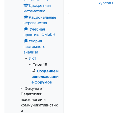
курсов 
Дискретная
математика
Рациональные
неравенства
Учебная
практика ФМиКН
теория
системного
анализа
ИКТ
Тема 15
Создание и
использовани
е форумов
Факультет
Педагогики,
психологии и
коммуникативистик
и