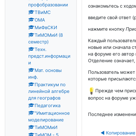
профобразовании
ознакомьтесь с ходо
ТВиМС
введите свой ответ (
ОМА
МиФвСКИ
нажмите кнопку
Прис
ТиМОМиИ (8
Каждый пользователь
семестр)
новые или сначала с
Техн.
на форуме его автор
предст.информаци
Отделение означает,
и
Мат. основы
Пользователь может 
инф.
которые присылаются
Практикум по
Прежде чем присы
линейной алгебре
для географов
вопрос на форуме уж
Педагогика
"Имитационное
Последнее изменение:
моделирование
ТиМОМиИ
◀︎ Копирование
ТиМОМ - 5