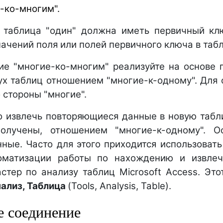
-ко-многим".
 таблица "один" должна иметь первичный клю
начений поля или полей первичного ключа в таб
е "многие-ко-многим" реализуйте на основе 
ух таблиц отношением "многие-к-одному". Для 
 стороны "многие".
 извлечь повторяющиеся данные в новую таблиц
олучены, отношением "многие-к-одному". О
ные. Часто для этого приходится использовать
томатизации работы по нахождению и извле
стер по анализу таблиц Microsoft Access. Эт
нализ, Таблица
(Tools, Analysis, Table).
 соединение