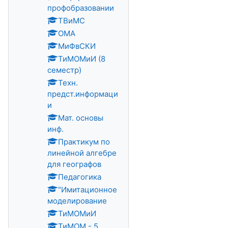
профобразовании
ТВиМС
ОМА
МиФвСКИ
ТиМОМиИ (8
семестр)
Техн.
предст.информаци
и
Мат. основы
инф.
Практикум по
линейной алгебре
для географов
Педагогика
"Имитационное
моделирование
ТиМОМиИ
ТиМОМ - 5