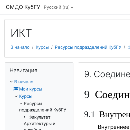
Перейти к основному содержанию
СМДО КубГУ
Русский ‎(ru)‎
ИКТ
В начало
Курсы
Ресурсы подразделений КубГУ
Ф
Пропустить Навигация
Навигация
9. Соедин
В начало
Мои курсы
9
Соедин
Курсы
Ресурсы
подразделений КубГУ
9
.1
Внутрен
Факультет
Архитектуры и
Внутреннее
дизайна