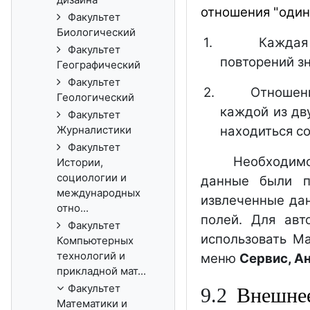
отношения "один
Факультет
Биологический
1.
Каждая
Факультет
повторений з
Географический
Факультет
2.
Отношени
Геологический
каждой из дв
Факультет
Журналистики
находиться со
Факультет
Необходимо
Истории,
социологии и
данные были п
международных
извлеченные дан
отно...
полей. Для ав
Факультет
использовать Ма
Компьютерных
технологий и
меню
Сервис, А
прикладной мат...
Факультет
9
.2
Внешнее
Математики и