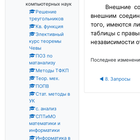
компьютерных наук
Внешние со
Решение
внешним соедине
треугольников
того, имеются л
Кв. функция
таблицы с правы
Элективный
курс теоремы
независимости от
Чевы
ПОЗ по
Последнее изменение:
матанализу
Методы ТФКП
Теор. мех.
◀︎ 8. Запросы
ПОПВ
Стат. методы в
УК
с. анализ
СПТиМО
математики и
информатики
Информатика в