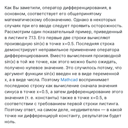
Как Вы заметили, оператор дифференцирования, в
основном, соответствует его общепринятому
математическому обозначению. Однако в некоторых
случаях при его вводе следует проявить осторожность.
Рассмотрим один показательный пример, приведенный
в листинге 7.13. Его первые две строки вычисляют
производную sin(x) в точке х=0.5. Последняя строка
демонстрирует неправильное применение оператора
дифференцирования. Вместо вычисления производной
sin(x) в той же точке, как этого можно было ожидать,
получено нулевое значение. Это случилось потому, что
аргумент функции sin(x) введен не в виде переменной
х, а в виде числа. Поэтому
Mathcad
воспринимает
последнюю строку как вычисление сначала значения
синуса в точке х=0.5, а затем дифференцирование этого
значения (т. е. константы) также в точке х=0.5, в
соответствии с требованием первой строки листинга.
Поэтому ответ, на самом деле, неудивителен — в какой
точке ни дифференцируй константу, результатом будет
ноль.