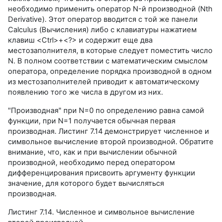
необходимо применить оператор N-й производной (Nth
Derivative). Этот оператор вводится с той же панели
Calculus (Вычисления) либо с клавиатуры нажатием
клавиш <Ctrl>+<?> и содержит еще два
местозаполнителя, в которые следует поместить число
N. В полном соответствии с математическим смыслом
оператора, определение порядка производной в одном
из местозаполнителей приводит к автоматическому
появлению того же числа в другом из них.
"Производная" при N=0 по определению равна самой
функции, при N=1 получается обычная первая
производная. Листинг 7.14 демонстрирует численное и
символьное вычисление второй производной. Обратите
внимание, что, как и при вычислении обычной
производной, необходимо перед оператором
дифференцирования присвоить аргументу функции
значение, для которого будет вычисляться
производная.
Листинг 7.14. Численное и символьное вычисление