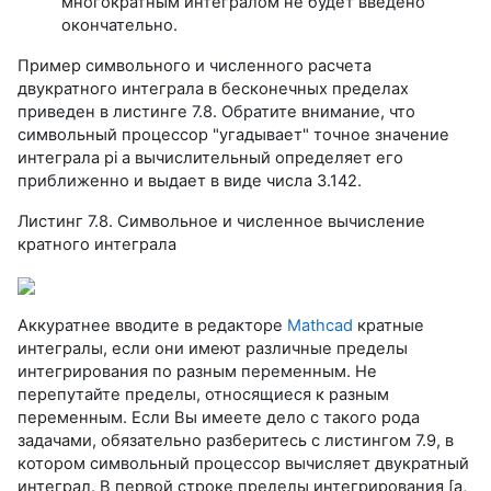
многократным интегралом не будет введено
окончательно.
Пример символьного и численного расчета
двукратного интеграла в бесконечных пределах
приведен в листинге 7.8. Обратите внимание, что
символьный процессор "угадывает" точное значение
интеграла pi а вычислительный определяет его
приближенно и выдает в виде числа 3.142.
Листинг 7.8. Символьное и численное вычисление
кратного интеграла
Аккуратнее вводите в редакторе
Mathcad
кратные
интегралы, если они имеют различные пределы
интегрирования по разным переменным. Не
перепутайте пределы, относящиеся к разным
переменным. Если Вы имеете дело с такого рода
задачами, обязательно разберитесь с листингом 7.9, в
котором символьный процессор вычисляет двукратный
интеграл. В первой строке пределы интегрирования [а,