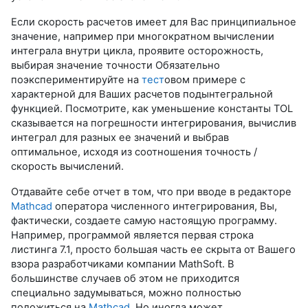
Если скорость расчетов имеет для Вас принципиальное
значение, например при многократном вычислении
интеграла внутри цикла, проявите осторожность,
выбирая значение точности Обязательно
поэкспериментируйте на
тест
овом примере с
характерной для Ваших расчетов подынтегральной
функцией. Посмотрите, как уменьшение константы TOL
сказывается на погрешности интегрирования, вычислив
интеграл для разных ее значений и выбрав
оптимальное, исходя из соотношения точность /
скорость вычислений.
Отдавайте себе отчет в том, что при вводе в редакторе
Mathcad
оператора численного интегрирования, Вы,
фактически, создаете самую настоящую программу.
Например, программой является первая строка
листинга 7.1, просто большая часть ее скрыта от Вашего
взора разработчиками компании MathSoft. В
большинстве случаев об этом не приходится
специально задумываться, можно полностью
положиться на
Mathcad
. Но иногда может