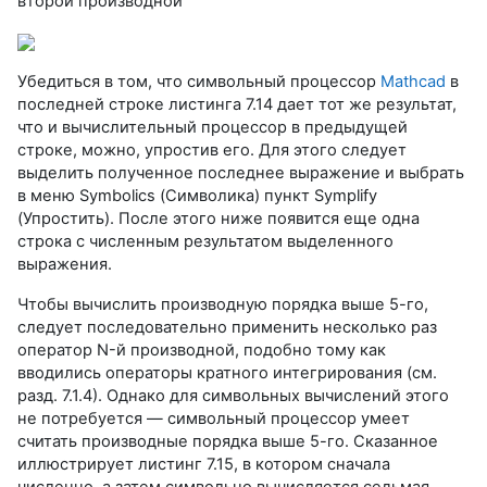
второй производной
Убедиться в том, что символьный процессор
Mathcad
в
последней строке листинга 7.14 дает тот же результат,
что и вычислительный процессор в предыдущей
строке, можно, упростив его. Для этого следует
выделить полученное последнее выражение и выбрать
в меню Symbolics (Символика) пункт Symplify
(Упростить). После этого ниже появится еще одна
строка с численным результатом выделенного
выражения.
Чтобы вычислить производную порядка выше 5-го,
следует последовательно применить несколько раз
оператор N-й производной, подобно тому как
вводились операторы кратного интегрирования (см.
разд. 7.1.4). Однако для символьных вычислений этого
не потребуется — символьный процессор умеет
считать производные порядка выше 5-го. Сказанное
иллюстрирует листинг 7.15, в котором сначала
численно, а затем символьно вычисляется седьмая