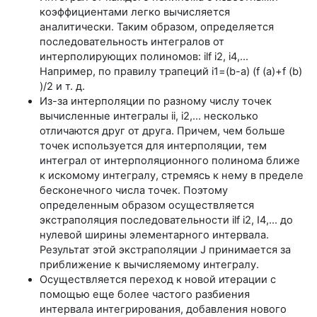
коэффициентами легко вычисляется
аналитически. Таким образом, определяется
последовательность интегралов от
интерполирующих полиномов: ilf i2, i4,...
Например, по правилу трапеций i1=(b-a) (f (a)+f (b)
)/2 и т. д.
Из-за интерполяции по разному числу точек
вычисленные интегралы ii, i2,... несколько
отличаются друг от друга. Причем, чем больше
точек используется для интерполяции, тем
интеграл от интерполяционного полинома ближе
к искомому интегралу, стремясь к нему в пределе
бесконечного числа точек. Поэтому
определенным образом осуществляется
экстраполяция последовательности ilf i2, I4,... до
нулевой ширины элементарного интервала.
Результат этой экстраполяции J принимается за
приближение к вычисляемому интегралу.
Осуществляется переход к новой итерации с
помощью еще более частого разбиения
интервала интегрирования, добавления нового