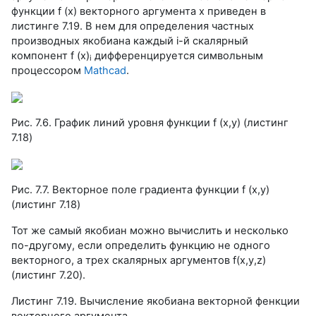
функции f (х) векторного аргумента х приведен в
листинге 7.19. В нем для определения частных
производных якобиана каждый i-й скалярный
компонент f (x)
дифференцируется символьным
i
процессором
Mathcad
.
Рис. 7.6. График линий уровня функции f (х,у) (листинг
7.18)
Рис. 7.7. Векторное поле градиента функции f (х,у)
(листинг 7.18)
Тот же самый якобиан можно вычислить и несколько
по-другому, если определить функцию не одного
векторного, а трех скалярных аргументов f(x,y,z)
(листинг 7.20).
Листинг 7.19. Вычисление якобиана векторной фенкции
векторного аргумента