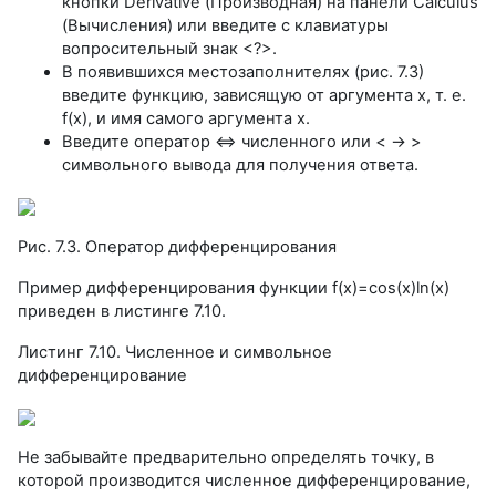
кнопки Derivative (Производная) на панели Calculus
(Вычисления) или введите с клавиатуры
вопросительный знак <?>.
В появившихся местозаполнителях (рис. 7.3)
введите функцию, зависящую от аргумента х, т. е.
f(х), и имя самого аргумента х.
Введите оператор <=> численного или < -> >
символьного вывода для получения ответа.
Рис. 7.3. Оператор дифференцирования
Пример дифференцирования функции f(x)=cos(x)ln(x)
приведен в листинге 7.10.
Листинг 7.10. Численное и символьное
дифференцирование
Не забывайте предварительно определять точку, в
которой производится численное дифференцирование,