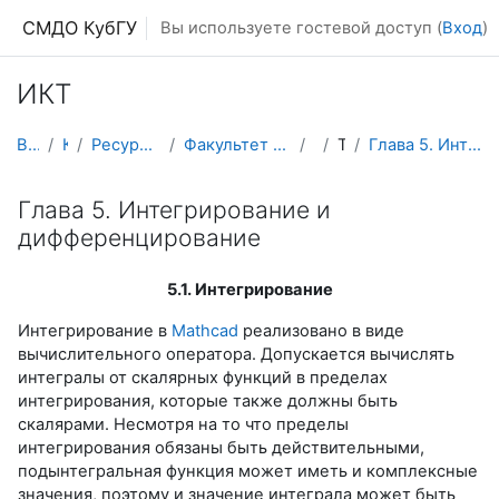
Перейти к основному содержанию
СМДО КубГУ
Вы используете гостевой доступ (
Вход
)
ИКТ
В начало
Курсы
Ресурсы подразделений КубГУ
Факультет Математики и компьютерных наук
ИКТ
Тема 4
Глава 5. Интегрирование и дифференцирование
Глава 5. Интегрирование и
дифференцирование
5.1. Интегрирование
Интегрирование в
Mathcad
реализовано в виде
вычислительного оператора. Допускается вычислять
интегралы от скалярных функций в пределах
интегрирования, которые также должны быть
скалярами. Несмотря на то что пределы
интегрирования обязаны быть действительными,
подынтегральная функция может иметь и комплексные
значения, поэтому и значение интеграла может быть