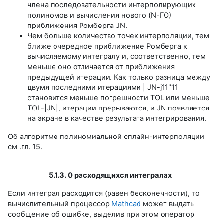
члена последовательности интерполирующих
полиномов и вычисления нового (N-ГО)
приближения Ромберга JN.
Чем больше количество точек интерполяции, тем
ближе очередное приближение Ромберга к
вычисляемому интегралу и, соответственно, тем
меньше оно отличается от приближения
предыдущей итерации. Как только разница между
двумя последними итерациями | JN-j11"11
становится меньше погрешности TOL или меньше
TOL-|JN|, итерации прерываются, и JN появляется
на экране в качестве результата интегрирования.
Об алгоритме полиномиальной сплайн-интерполяции
см .гл. 15.
5.1.3. 0 расходящихся интегралах
Если интеграл расходится (равен бесконечности), то
вычислительный процессор
Mathcad
может выдать
сообщение об ошибке, выделив при этом оператор