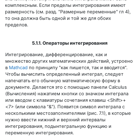
комплексным. Если пределы интегрирования имеют
размерность (см. разд. "Размерные переменные" гл 4),
то она должна быть одной и той же для обоих
пределов.
5.1.1. Операторы интегрирования
Интегрирование, дифференцирование, как и
множество других математических действий, устроено
в
Mathcad
по принципу "как пишется, так и вводится".
Чтобы вычислить определенный интеграл, следует
напечатать его обычную математическую форму в
документе. Делается это с помощью панели Calculus
(Вычисления) нажатием кнопки со значком интеграла
или вводом с клавиатуры сочетания клавиш <Shift>+
<7> (или символа "&"). Появится символ интеграла с
несколькими местозаполнителями (рис. 7.1), в которые
нужно ввести нижний и верхний интервалы
интегрирования, подынтегральную функцию и
переменную интегрирования.