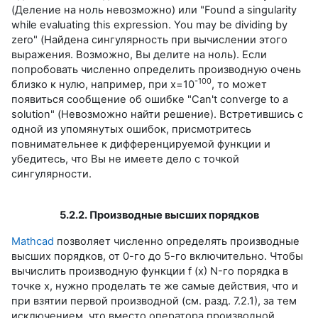
(Деление на ноль невозможно) или "Found a singularity
while evaluating this expression. You may be dividing by
zero" (Найдена сингулярность при вычислении этого
выражения. Возможно, Вы делите на ноль). Если
попробовать численно определить производную очень
-100
близко к нулю, например, при х=10
, то может
появиться сообщение об ошибке "Can't converge to a
solution" (Невозможно найти решение). Встретившись с
одной из упомянутых ошибок, присмотритесь
повнимательнее к дифференцируемой функции и
убедитесь, что Вы не имеете дело с точкой
сингулярности.
5.2.2. Производные высших порядков
Mathcad
позволяет численно определять производные
высших порядков, от 0-го до 5-го включительно. Чтобы
вычислить производную функции f (х) N-го порядка в
точке х, нужно проделать те же самые действия, что и
при взятии первой производной (см. разд. 7.2.1), за тем
исключением, что вместо оператора производной