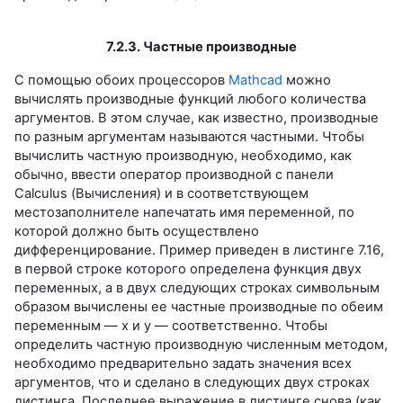
7.2.3. Частные производные
С помощью обоих процессоров
Mathcad
можно
вычислять производные функций любого количества
аргументов. В этом случае, как известно, производные
по разным аргументам называются частными. Чтобы
вычислить частную производную, необходимо, как
обычно, ввести оператор производной с панели
Calculus (Вычисления) и в соответствующем
местозаполнителе напечатать имя переменной, по
которой должно быть осуществлено
дифференцирование. Пример приведен в листинге 7.16,
в первой строке которого определена функция двух
переменных, а в двух следующих строках символьным
образом вычислены ее частные производные по обеим
переменным — х и у — соответственно. Чтобы
определить частную производную численным методом,
необходимо предварительно задать значения всех
аргументов, что и сделано в следующих двух строках
листинга. Последнее выражение в листинге снова (как