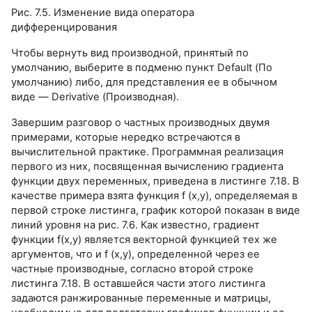
Рис. 7.5. Изменение вида оператора
дифференцирования
Чтобы вернуть вид производной, принятый по
умолчанию, выберите в подменю пункт Default (По
умолчанию) либо, для представления ее в обычном
виде — Derivative (Производная).
Завершим разговор о частных производных двумя
примерами, которые нередко встречаются в
вычислительной практике. Программная реализация
первого из них, посвященная вычислению градиента
функции двух переменных, приведена в листинге 7.18. В
качестве примера взята функция f (x,y), определяемая в
первой строке листинга, график которой показан в виде
линий уровня на рис. 7.6. Как известно, градиент
функции f(х,у) является векторной функцией тех же
аргументов, что и f (х,у), определенной через ее
частные производные, согласно второй строке
листинга 7.18. В оставшейся части этого листинга
задаются ранжированные переменные и матрицы,