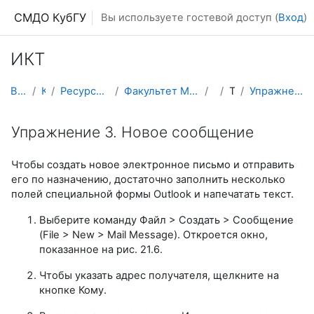
Перейти к основному содержанию
СМДО КубГУ
Вы используете гостевой доступ (
Вход
)
ИКТ
В начало
Курсы
Ресурсы подразделений КубГУ
Факультет Математики и компьютерных наук
ИКТ
Тема 1
Упражнение 3. Новое сообщение
Упражнение 3. Новое сообщение
Чтобы создать новое электронное письмо и отправить
его по назначению, достаточно заполнить несколько
полей специальной формы Outlook и напечатать текст.
Выберите команду Файл > Создать > Сообщение
(File > New > Mail Message). Откроется окно,
показанное на рис. 21.6.
Чтобы указать адрес получателя, щелкните на
кнопке Кому.