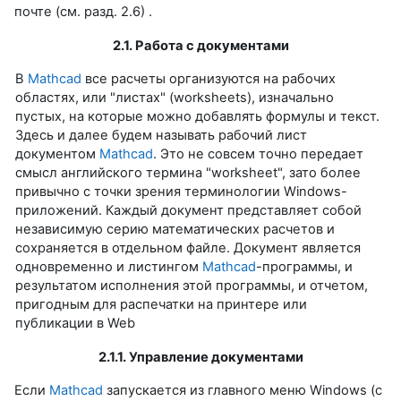
почте (см. разд. 2.6) .
2.1. Работа с документами
В
Mathcad
все расчеты организуются на рабочих
областях, или "листах" (worksheets), изначально
пустых, на которые можно добавлять формулы и текст.
Здесь и далее будем называть рабочий лист
документом
Mathcad
. Это не совсем точно передает
смысл английского термина "worksheet", зато более
привычно с точки зрения терминологии Windows-
приложений. Каждый документ представляет собой
независимую серию математических расчетов и
сохраняется в отдельном файле. Документ является
одновременно и листингом
Mathcad
-программы, и
результатом исполнения этой программы, и отчетом,
пригодным для распечатки на принтере или
публикации в Web
2.1.1. Управление документами
Если
Mathcad
запускается из главного меню Windows (с