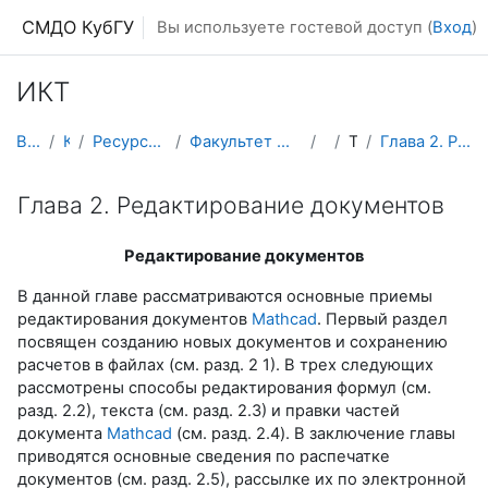
Перейти к основному содержанию
СМДО КубГУ
Вы используете гостевой доступ (
Вход
)
ИКТ
В начало
Курсы
Ресурсы подразделений КубГУ
Факультет Математики и компьютерных наук
ИКТ
Тема 4
Глава 2. Редактирование документов
Глава 2. Редактирование документов
Редактирование документов
В данной главе рассматриваются основные приемы
редактирования документов
Mathcad
. Первый раздел
посвящен созданию новых документов и сохранению
расчетов в файлах (см. разд. 2 1). В трех следующих
рассмотрены способы редактирования формул (см.
разд. 2.2), текста (см. разд. 2.3) и правки частей
документа
Mathcad
(см. разд. 2.4). В заключение главы
приводятся основные сведения по распечатке
документов (см. разд. 2.5), рассылке их по электронной