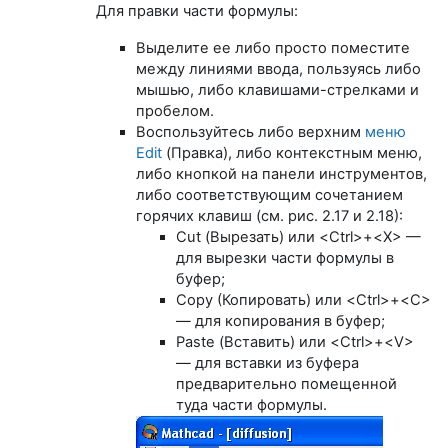
Для правки части формулы:
Выделите ее либо просто поместите
между линиями ввода, пользуясь либо
мышью, либо клавишами-стрелками и
пробелом.
Воспользуйтесь либо верхним
меню
Edit
(Правка), либо контекстным меню,
либо кнопкой на панели инструментов,
либо соответствующим сочетанием
горячих клавиш (см. рис. 2.17 и 2.18):
Cut (Вырезать) или <Ctrl>+<X> —
для вырезки части формулы в
буфер;
Сору (Копировать) или <Ctrl>+<C>
— для копирования в буфер;
Paste (Вставить) или <Ctrl>+<V>
— для вставки из буфера
предварительно помещенной
туда части формулы.