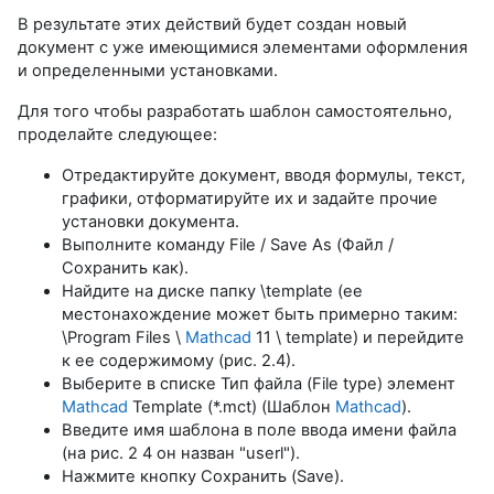
В результате этих действий будет создан новый
документ с уже имеющимися элементами оформления
и определенными установками.
Для того чтобы разработать шаблон самостоятельно,
проделайте следующее:
Отредактируйте документ, вводя формулы, текст,
графики, отформатируйте их и задайте прочие
установки документа.
Выполните команду File / Save As (Файл /
Сохранить как).
Найдите на диске папку \template (ее
местонахождение может быть примерно таким:
\Program Files \
Mathcad
11 \ template) и перейдите
к ее содержимому (рис. 2.4).
Выберите в списке Тип файла (File type) элемент
Mathcad
Template (*.mct) (Шаблон
Mathcad
).
Введите имя шаблона в поле ввода имени файла
(на рис. 2 4 он назван "userl").
Нажмите кнопку Сохранить (Save).