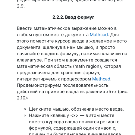
2.9.
2.2.2. Ввод формул
Ввести математическое выражение можно в
любом пустом месте документа
Mathcad
. Для
этого поместите курсор ввода в желаемое место
документа, щелкнув в нем мышью, и просто
начинайте вводить формулу, нажимая клавиши на
клавиатуре. При этом в документе создается
математическая область (math region), которая
предназначена для хранения формул,
интерпретируемых процессором
Mathcad
.
Продемонстрируем последовательность
действий на примере ввода выражения х5+х (рис.
2.10):
Щелкните мышью, обозначив место ввода.
Нажмите клавишу <х> — в этом месте
вместо курсора ввода появится регион с
формулой, содержащей один символ х,
причем он будет выделен линиями ввода.