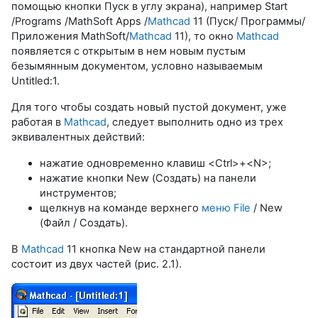
помощью кнопки Пуск в углу экрана), например Start
/Programs /MathSoft Apps /
Mathcad
11 (Пуск/ Программы/
Приложения MathSoft/
Mathcad
11), то окно
Mathcad
появляется с открытым в нем новым пустым
безымянным документом, условно называемым
Untitled:1.
Для того чтобы создать новый пустой документ, уже
работая в
Mathcad
, следует выполнить одно из трех
эквивалентных действий:
нажатие одновременно клавиш <Ctrl>+<N>;
нажатие кнопки New (Создать) на панели
инструментов;
щелкнув на команде верхнего
меню File
/ New
(Файл / Создать).
В
Mathcad
11 кнопка New на стандартной панели
состоит из двух частей (рис. 2.1).