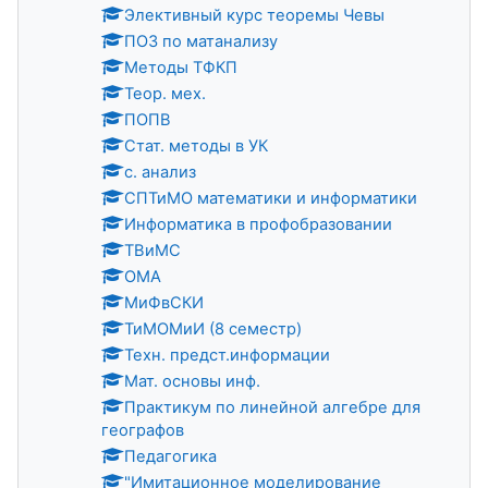
Элективный курс теоремы Чевы
ПОЗ по матанализу
Методы ТФКП
Теор. мех.
ПОПВ
Стат. методы в УК
с. анализ
СПТиМО математики и информатики
Информатика в профобразовании
ТВиМС
ОМА
МиФвСКИ
ТиМОМиИ (8 семестр)
Техн. предст.информации
Мат. основы инф.
Практикум по линейной алгебре для
географов
Педагогика
"Имитационное моделирование