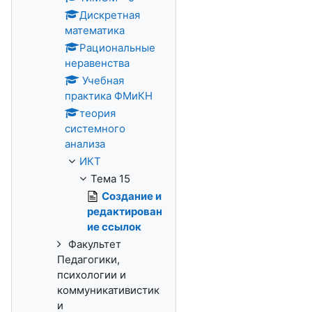
Дискретная
математика
Рациональные
неравенства
Учебная
практика ФМиКН
теория
системного
анализа
ИКТ
Тема 15
Создание и
редактирован
ие ссылок
Факультет
Педагогики,
психологии и
коммуникативистик
и