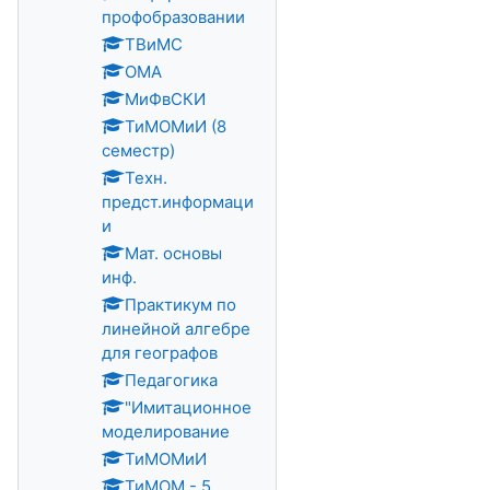
профобразовании
ТВиМС
ОМА
МиФвСКИ
ТиМОМиИ (8
семестр)
Техн.
предст.информаци
и
Мат. основы
инф.
Практикум по
линейной алгебре
для географов
Педагогика
"Имитационное
моделирование
ТиМОМиИ
ТиМОМ - 5