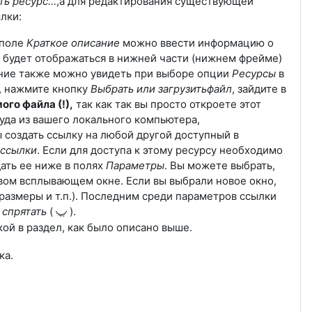
ть ресурс…
,а для редактирования существующей
лки:
 поле
Краткое описание
можно ввести информацию о
с будет отображаться в нижней части (нижнем фрейме)
сание также можно увидеть при выборе опции
Ресурсы
в
р, нажмите кнопку
Выбрать или загрузитьфайл
, зайдите в
ого файла (!),
так как так вы просто откроете этот
туда из вашего локального компьютера,
 создать ссылку на любой другой доступный в
 ссылки
. Если для доступа к этому ресурсу необходимо
ать ее ниже в полях
Параметры
.
Вы можете выбрать,
овом всплывающем окне. Если вы выбрали новое окно,
азмеры и т.п.).
Последним среди параметров ссылки
и
спрятать
(
).
ой в раздел, как было описано выше.
ка.