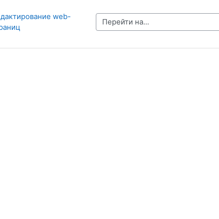
едактирование web-
Перейти на...
раниц