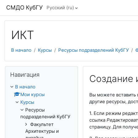
Перейти к основному содержанию
СМДО КубГУ
Русский ‎(ru)‎
ИКТ
В начало
Курсы
Ресурсы подразделений КубГУ
Ф
Пропустить Навигация
Навигация
Создание 
В начало
Мои курсы
Вы можете вставить 
другие ресурсы, дос
Курсы
Ресурсы
1. Если режим редак
подразделений КубГУ
ссылка
Редактирова
Факультет
страницу. Для получ
Архитектуры и
дизайна