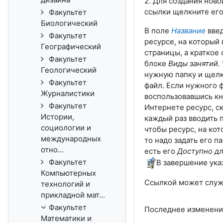
2. Для создания нов
ссылки щелкните его
Факультет
Биологический
В поле
Название
вве
Факультет
ресурсе, на который
Географический
страницы, а краткое
Факультет
блоке
Виды занятий
.
Геологический
нужную папку и щел
Факультет
файл. Если нужного ф
Журналистики
воспользовавшись к
Факультет
Интернете ресурс, с
Истории,
каждый раз вводить 
социологии и
чтобы ресурс, на ко
международных
то надо задать его п
отно...
есть его
Доступно дл
Факультет
В завершение ука
Компьютерных
Ссылкой может служи
технологий и
прикладной мат...
Факультет
Последнее изменение:
Математики и