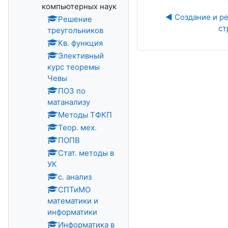
компьютерных наук
◀︎ Создание и р
Решение
ст
треугольников
Кв. функция
Элективный
курс теоремы
Чевы
ПОЗ по
матанализу
Методы ТФКП
Теор. мех.
ПОПВ
Стат. методы в
УК
с. анализ
СПТиМО
математики и
информатики
Информатика в