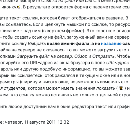
ой ссылки выберите
Ссылка на файл или сайт…
в меню
Добави
 иконку
. В результате откроется форма с параметрами ссы
дите текст ссылки, которая будет отображаться в разделе.
В
 вы ссылаетесь. Если щелкнуть мышкой по ссылке, то ресур
 описание - над ним (в верхнем фрейме). Это короткое опи
Чтобы создать ссылку на файл, загруженный вами на серве
кните ссылку
Выбрать
возле имени файла, а не
название
сам
айла на сервере не оказалось, то вы можете загрузить его 
нопками
Загрузить файл на сервер, Обзор
и
Отправить
.
Чтобы
копируйте его URL-адрес из окна браузера в поле
URL-
адрес
пароль или другую подобную информацию, то вы можете зад
торый вы ссылаетесь, отображаляся в текущем окне или в н
араметры (ширину и высоту окна, возможность изменять его р
я студентов
,
которая может иметь значения
показать
(
) 
жем, что ссылку можно вставлять не только отдельной строк
ть любой доступный вам в окне редактора текст или графи
 четверг, 11 августа 2011, 12:32