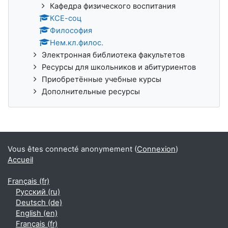
Кафедра физического воспитания
КСЕ-соц
Философия
Нем.кл.филос.
Электронная библиотека факультетов
Ресурсы для школьников и абитуриентов
Приобретённые учебные курсы
Дополнительные ресурсы
Vous êtes connecté anonymement (
Connexion
)
Accueil
Français ‎(fr)‎
Русский ‎(ru)‎
Deutsch ‎(de)‎
English ‎(en)‎
Français ‎(fr)‎