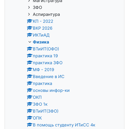
Магистратура
ЗФО
Аспирантура
КП - 2022
ВКР 2026
ИКТиАД
Физика
ВТиИТ(ОФО)
практика 19
практика ЗФО
МФ - 2019
Введение в ИС
практика
основы инфор-ки
ОКП
ЗФО 1к
ВТиИТ(ЗФО)
ОПК
В помощь студенту ИТиСС 4к