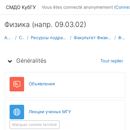
Passer au contenu principal
СМДО КубГУ
Vous êtes connecté anonymement (
Conne
Физика (напр. 09.03.02)
Accueil
Cours
Ресурсы подразделений КубГУ
Факультет Физико-технический
Физика
Aperçu des sections
Généralités
Tout replier
Forum
Объявления
URL
Лекции ученых МГУ
Marquer comme terminé