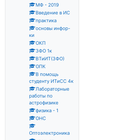
МФ - 2019
Введение в ИС
практика
основы инфор-
ки
ОКП
ЗФО 1к
ВТиИТ(ЗФО)
ОПК
В помощь
студенту ИТиСС 4к
Лабораторные
работы по
астрофизике
физика - 1
ОНС
Оптоэлектроника