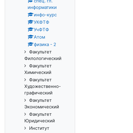
спец. гл.
информатики
инфо-курс
УКФТФ
УчФТФ
Атом
физика - 2
Факультет
Филологический
Факультет
Химический
Факультет
Художественно-
графический
Факультет
Экономический
Факультет
Юридический
Институт