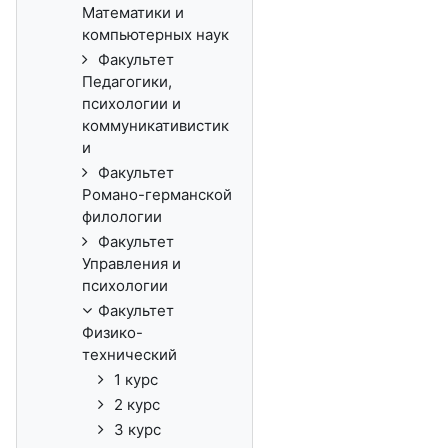
Математики и
компьютерных наук
Факультет
Педагогики,
психологии и
коммуникативистик
и
Факультет
Романо-германской
филологии
Факультет
Управления и
психологии
Факультет
Физико-
технический
1 курс
2 курс
3 курс