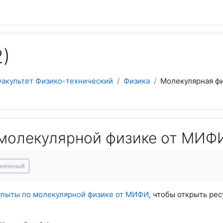
2)
акультет Физико-технический
Физика
Молекулярная ф
молекулярной физике от МИФ
я завершения
лненный
пыты по молекулярной физике от МИФИ
, чтобы открыть рес