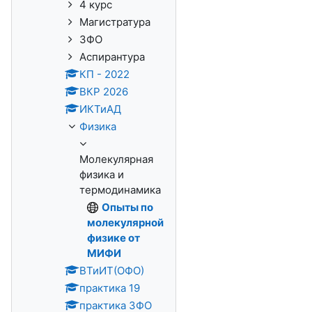
4 курс
Магистратура
ЗФО
Аспирантура
КП - 2022
ВКР 2026
ИКТиАД
Физика
Молекулярная
физика и
термодинамика
Опыты по
молекулярной
физике от
МИФИ
ВТиИТ(ОФО)
практика 19
практика ЗФО