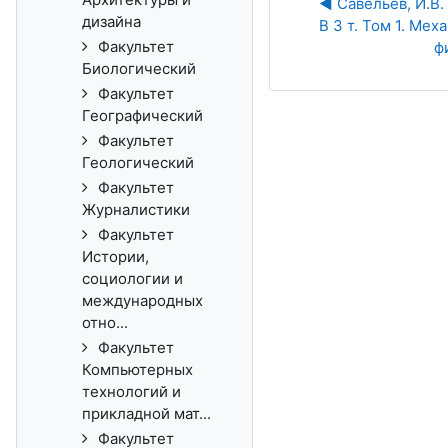
◀︎ Савельев, И.В.
дизайна
В 3 т. Том 1. Мех
Факультет
ф
Биологический
Факультет
Географический
Факультет
Геологический
Факультет
Журналистики
Факультет
Истории,
социологии и
международных
отно...
Факультет
Компьютерных
технологий и
прикладной мат...
Факультет