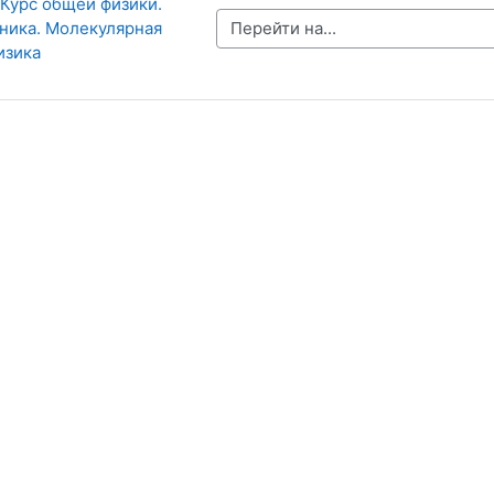
 Курс общей физики. 
Перейти на...
аника. Молекулярная 
изика