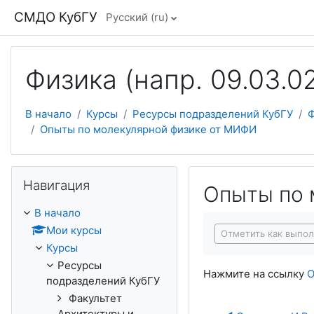
Перейти к основному содержанию
СМДО КубГУ
Русский ‎(ru)‎
Физика (напр. 09.03.0
В начало
Курсы
Ресурсы подразделений КубГУ
Ф
Опыты по молекулярной физике от МИФИ
Пропустить Навигация
Навигация
Опыты по 
В начало
Требуемые услови
Мои курсы
Отметить как выпо
Курсы
Ресурсы
Нажмите на ссылку
О
подразделений КубГУ
Факультет
Архитектуры и