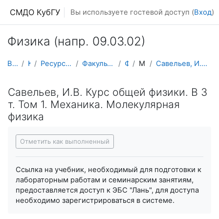
Перейти к основному содержанию
СМДО КубГУ
Вы используете гостевой доступ (
Вход
)
Физика (напр. 09.03.02)
В начало
Курсы
Ресурсы подразделений КубГУ
Факультет Физико-технический
Физика
Механика
Савельев, И.В. Курс общей физики. В 3 т. Том 1. Ме...
Савельев, И.В. Курс общей физики. В 3
т. Том 1. Механика. Молекулярная
физика
Требуемые условия завершения
Отметить как выполненный
Ссылка на учебник, необходимый для подготовки к
лабораторным работам и семинарским занятиям,
предоставляется доступ к ЭБС "Лань", для доступа
необходимо зарегистрироваться в системе.