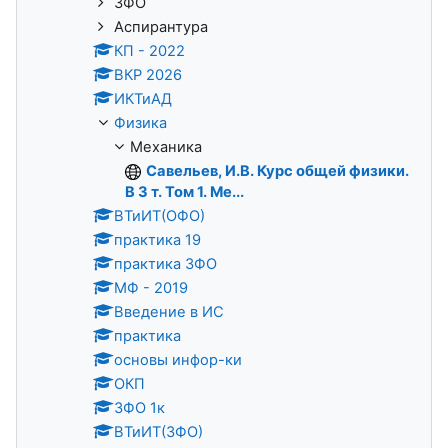
ЗФО
Аспирантура
КП - 2022
ВКР 2026
ИКТиАД
Физика
Механика
Савельев, И.В. Курс общей физики.
В 3 т. Том 1. Ме...
ВТиИТ(ОФО)
практика 19
практика ЗФО
МФ - 2019
Введение в ИС
практика
основы инфор-ки
ОКП
ЗФО 1к
ВТиИТ(ЗФО)