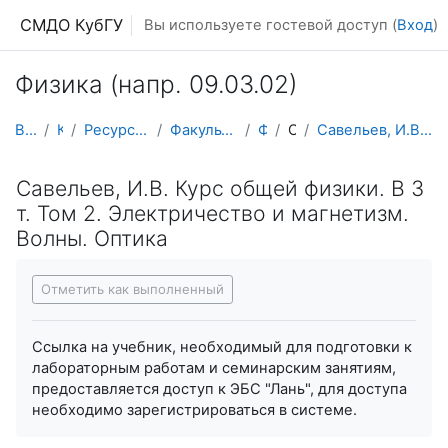
Перейти к основному содержанию
СМДО КубГУ
Вы используете гостевой доступ (
Вход
)
Физика (напр. 09.03.02)
В начало
Курсы
Ресурсы подразделений КубГУ
Факультет Физико-технический
Физика
Оптика
Савельев, И.В. Курс общей физики. В 3 т. Том 2. Эл...
Савельев, И.В. Курс общей физики. В 3
т. Том 2. Электричество и магнетизм.
Волны. Оптика
Требуемые условия завершения
Отметить как выполненный
Ссылка на учебник, необходимый для подготовки к
лабораторным работам и семинарским занятиям,
предоставляется доступ к ЭБС "Лань", для доступа
необходимо зарегистрироваться в системе.