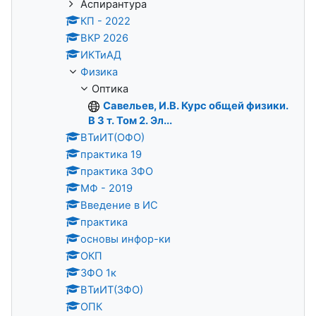
Аспирантура
КП - 2022
ВКР 2026
ИКТиАД
Физика
Оптика
Савельев, И.В. Курс общей физики.
В 3 т. Том 2. Эл...
ВТиИТ(ОФО)
практика 19
практика ЗФО
МФ - 2019
Введение в ИС
практика
основы инфор-ки
ОКП
ЗФО 1к
ВТиИТ(ЗФО)
ОПК