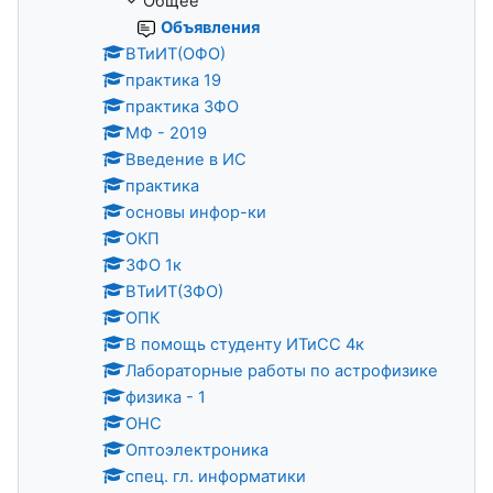
Общее
Объявления
ВТиИТ(ОФО)
практика 19
практика ЗФО
МФ - 2019
Введение в ИС
практика
основы инфор-ки
ОКП
ЗФО 1к
ВТиИТ(ЗФО)
ОПК
В помощь студенту ИТиСС 4к
Лабораторные работы по астрофизике
физика - 1
ОНС
Оптоэлектроника
спец. гл. информатики