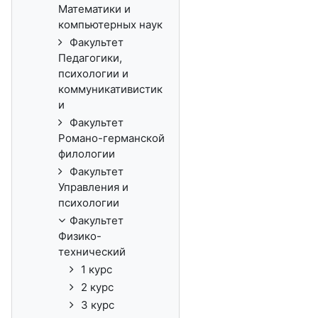
Математики и
компьютерных наук
Факультет
Педагогики,
психологии и
коммуникативистик
и
Факультет
Романо-германской
филологии
Факультет
Управления и
психологии
Факультет
Физико-
технический
1 курс
2 курс
3 курс