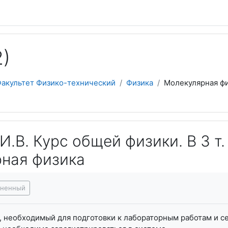
2)
акультет Физико-технический
Физика
Молекулярная ф
И.В. Курс общей физики. В 3 т.
ная физика
я завершения
лненный
, необходимый для подготовки к лабораторным работам и с