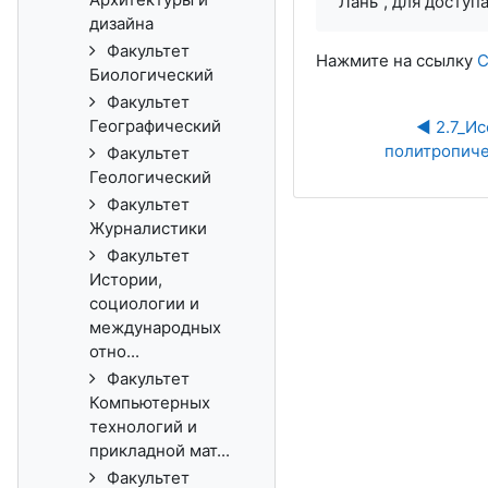
"Лань", для доступ
дизайна
Факультет
Нажмите на ссылку
С
Биологический
Факультет
Географический
◀︎ 2.7_И
политропиче
Факультет
Геологический
Факультет
Журналистики
Факультет
Истории,
социологии и
международных
отно...
Факультет
Компьютерных
технологий и
прикладной мат...
Факультет