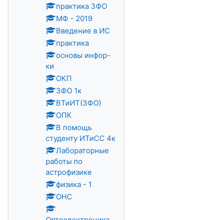
практика ЗФО
МФ - 2019
Введение в ИС
практика
основы инфор-
ки
ОКП
ЗФО 1к
ВТиИТ(ЗФО)
ОПК
В помощь
студенту ИТиСС 4к
Лабораторные
работы по
астрофизике
физика - 1
ОНС
Оптоэлектроника