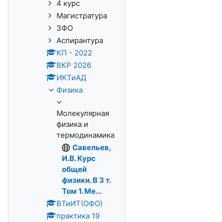
4 курс
Магистратура
ЗФО
Аспирантура
КП - 2022
ВКР 2026
ИКТиАД
Физика
Молекулярная
физика и
термодинамика
Савельев,
И.В. Курс
общей
физики. В 3 т.
Том 1. Ме...
ВТиИТ(ОФО)
практика 19