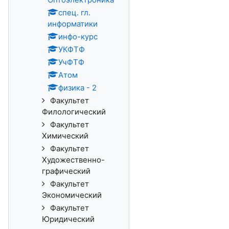
спец. гл.
информатики
инфо-курс
УКФТФ
УчФТФ
Атом
физика - 2
Факультет
Филологический
Факультет
Химический
Факультет
Художественно-
графический
Факультет
Экономический
Факультет
Юридический