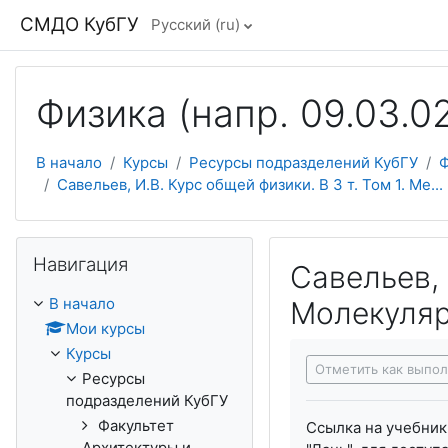
Перейти к основному содержанию
СМДО КубГУ
Русский ‎(ru)‎
Физика (напр. 09.03.0
В начало
Курсы
Ресурсы подразделений КубГУ
Ф
Савельев, И.В. Курс общей физики. В 3 т. Том 1. Ме...
Пропустить Навигация
Навигация
Савельев, 
В начало
Молекуляр
Мои курсы
Требуемые услови
Курсы
Отметить как выпо
Ресурсы
подразделений КубГУ
Факультет
Ссылка на учебник
Архитектуры и