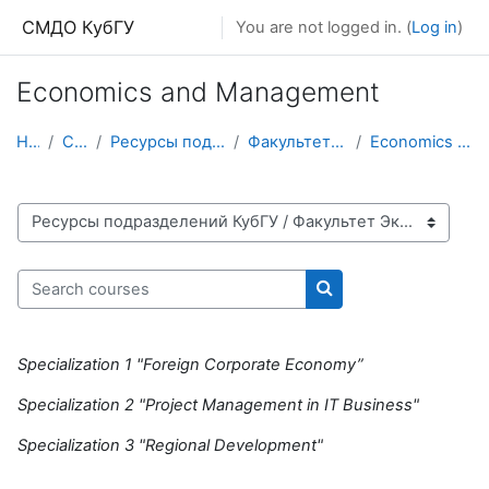
Skip to main content
СМДО КубГУ
You are not logged in. (
Log in
)
Economics and Management
Home
Courses
Ресурсы подразделений КубГУ
Факультет Экономический
Economics and Management
Course categories
Search courses
Search courses
Specialization
1 "Foreign
C
orporate
E
conomy”
Specialization 2 "Project Management in IT Business"
Specialization
3 "Regional Development"