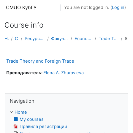
Skip to main content
СМДО КубГУ
You are not logged in. (
Log in
)
Course info
Home
Courses
Ресурсы подразделений КубГУ
Факультет Экономический
Economics and Management
Trade Theory and Foreign Trade
Summary
Trade Theory and Foreign Trade
Преподаватель:
Elena A. Zhuravleva
Skip Navigation
Navigation
Home
My courses
Правила регистрации