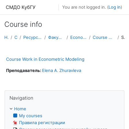
Skip to main content
СМДО КубГУ
You are not logged in. (
Log in
)
Course info
Home
Courses
Ресурсы подразделений КубГУ
Факультет Экономический
Economics and Management
Course Work in Econometric Modeling
Summary
Course Work in Econometric Modeling
Преподаватель:
Elena A. Zhuravleva
Skip Navigation
Navigation
Home
My courses
Правила регистрации