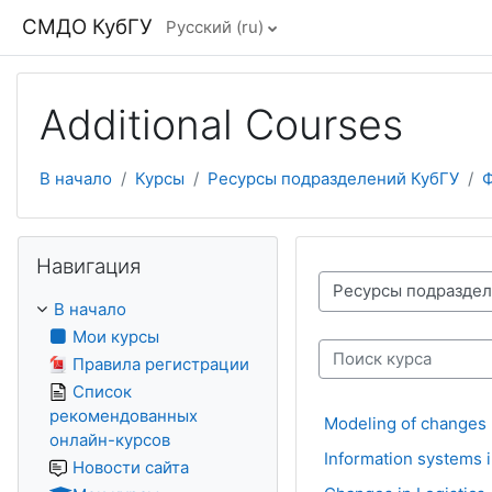
Перейти к основному содержанию
СМДО КубГУ
Русский ‎(ru)‎
Additional Сourses
В начало
Курсы
Ресурсы подразделений КубГУ
Ф
Пропустить Навигация
Навигация
Категории курсов
В начало
Мои курсы
Правила регистрации
Поиск курса
Список
рекомендованных
Modeling of changes
онлайн-курсов
Information systems
Новости сайта