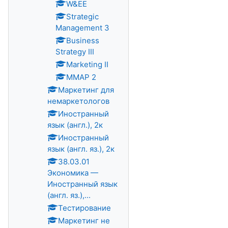
W&EE
Strategic
Management 3
Business
Strategy III
Marketing II
MMAP 2
Маркетинг для
немаркетологов
Иностранный
язык (англ.), 2к
Иностранный
язык (англ. яз.), 2к
38.03.01
Экономика —
Иностранный язык
(англ. яз.),...
Тестирование
Маркетинг не