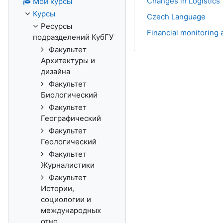
Changes in Logistics
Мои курсы
Курсы
Czech Language
Ресурсы
Financial monitoring 
подразделений КубГУ
Факультет
Архитектуры и
дизайна
Факультет
Биологический
Факультет
Географический
Факультет
Геологический
Факультет
Журналистики
Факультет
Истории,
социологии и
международных
отно...