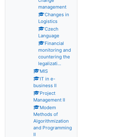
change
management
Changes in
Logistics
Czech
Language
Financial
monitoring and
countering the
legalizati...
MIS
IT in e-
business II
Project
Management II
Modem
Methods of
Algorithmization
and Programming
II