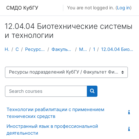
Skip to main content
СМДО КубГУ
You are not logged in. (
Log in
)
12.04.04 Биотехнические системы
и технологии
Home
Courses
Ресурсы подразделений КубГУ
Факультет Физико-технический
Магистратура
1 курс
12.04.04 Биотехнические системы и технологии
Course categories
Search courses
Search courses
Технологии реабилитации с применением
технических средств
Иностранный язык в профессиональной
деятельности