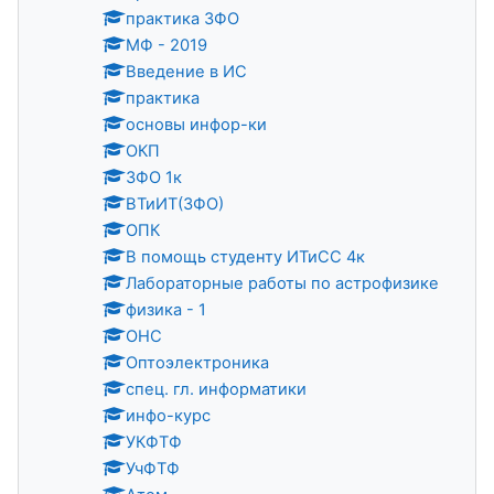
практика ЗФО
МФ - 2019
Введение в ИС
практика
основы инфор-ки
ОКП
ЗФО 1к
ВТиИТ(ЗФО)
ОПК
В помощь студенту ИТиСС 4к
Лабораторные работы по астрофизике
физика - 1
ОНС
Оптоэлектроника
спец. гл. информатики
инфо-курс
УКФТФ
УчФТФ