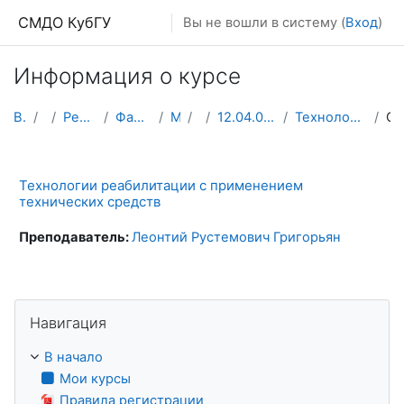
Перейти к основному содержанию
СМДО КубГУ
Вы не вошли в систему (
Вход
)
Информация о курсе
В начало
Курсы
Ресурсы подразделений КубГУ
Факультет Физико-технический
Магистратура
1 курс
12.04.04 Биотехнические системы и технологии
Технологии реабилитации с применением технических ...
Описан
Технологии реабилитации с применением
технических средств
Преподаватель:
Леонтий Рустемович Григорьян
Пропустить Навигация
Навигация
В начало
Мои курсы
Правила регистрации