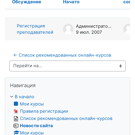
Обсуждение
Начато
сооб
Статус
Список обсуждений. Показано 1 из
Регистрация
Администратор СМДО
преподавателей
9 июл. 2007
← Список рекомендованных онлайн-курсов
Перейти на...
Пропустить Навигация
Навигация
В начало
Мои курсы
Правила регистрации
Список рекомендованных онлайн-курсов
Новости сайта
Мои курсы