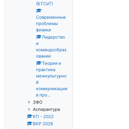
(БТСиТ)
Современные
проблемы
физики
Лидерство
и
командообраз
ование
Теория и
практика
межкультурно
й
коммуникации
в про...
ЗФО
Аспирантура
КП - 2022
ВКР 2026