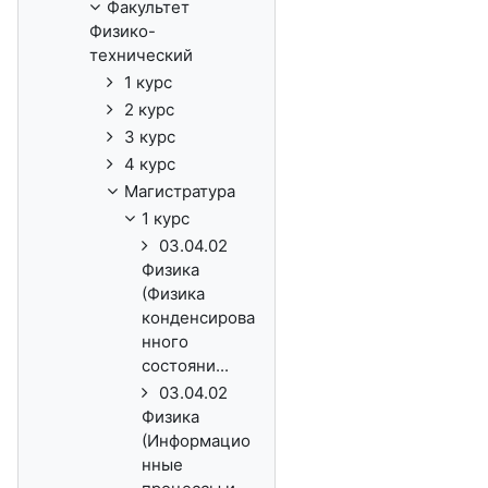
Факультет
Физико-
технический
1 курс
2 курс
3 курс
4 курс
Магистратура
1 курс
03.04.02
Физика
(Физика
конденсирова
нного
состояни...
03.04.02
Физика
(Информацио
нные