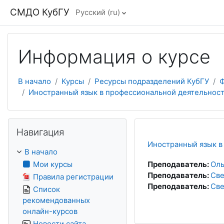
Перейти к основному содержанию
СМДО КубГУ
Русский ‎(ru)‎
Информация о курсе
В начало
Курсы
Ресурсы подразделений КубГУ
Ф
Иностранный язык в профессиональной деятельнос
Пропустить Навигация
Навигация
Иностранный язык в
В начало
Мои курсы
Преподаватель:
Оль
Преподаватель:
Све
Правила регистрации
Преподаватель:
Све
Список
рекомендованных
онлайн-курсов
Новости сайта