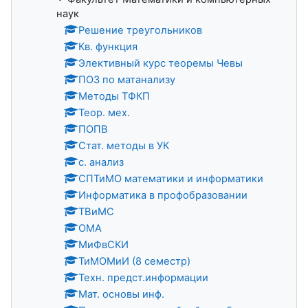
наук
Решение треугольников
Кв. функция
Элективный курс теоремы Чевы
ПОЗ по матанализу
Методы ТФКП
Теор. мех.
ПОПВ
Стат. методы в УК
с. анализ
СПТиМО математики и информатики
Информатика в профобразовании
ТВиМС
ОМА
МиФвСКИ
ТиМОМиИ (8 семестр)
Техн. предст.информации
Мат. основы инф.