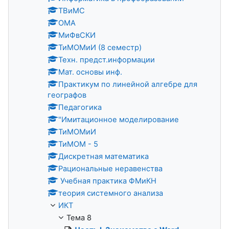
ТВиМС
ОМА
МиФвСКИ
ТиМОМиИ (8 семестр)
Техн. предст.информации
Мат. основы инф.
Практикум по линейной алгебре для
географов
Педагогика
"Имитационное моделирование
ТиМОМиИ
ТиМОМ - 5
Дискретная математика
Рациональные неравенства
Учебная практика ФМиКН
теория системного анализа
ИКТ
Тема 8