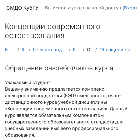
Перейти к основному содержанию
СМДО КубГУ
Вы используете гостевой доступ (
Вход
)
Концепции современного
естествознания
В начало
Курсы
Ресурсы подразделений КубГУ
КСЕ-соц
Общее
Обращение разработчиков курса
Обращение разработчиков курса
Уважаемый студент!
Вашему вниманию предлагается комплекс
электронной поддержки (КЭП) смешанного, очно-
дистанционного курса учебной дисциплины
«Концепции современного естествознания». Данный
курс является обязательным компонентом
государственного образовательного стандарта для
учебных заведений высшего профессионального
образования.