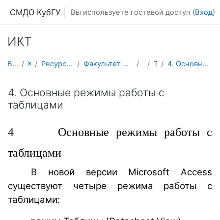
Перейти к основному содержанию
СМДО КубГУ
Вы используете гостевой доступ (
Вход
)
ИКТ
В начало
Курсы
Ресурсы подразделений КубГУ
Факультет Математики и компьютерных наук
ИКТ
Тема 3
4. Основные режимы работы с таблицами
4. Основные режимы работы с
таблицами
4
Основные режимы работы с
таблицами
В новой версии Microsoft Access
существуют четыре режима работы с
таблицами: