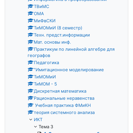
ТВиМС
ОМА
МиФвСКИ
ТиМОМиИ (8 семестр)
Техн. предст.информации
Мат. основы инф.
Практикум по линейной алгебре для
географов
Педагогика
"Имитационное моделирование
ТиМОМиИ
ТиМОМ - 5
Дискретная математика
Рациональные неравенства
Учебная практика ФМиКН
теория системного анализа
ИКТ
Тема 3