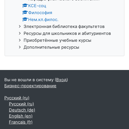
КСЕ-соц
Философия
Нем.кл.филос.
Электронная библиотека факультетов
Ресурсы для школьников и абитуриентов
Приобретённые учебные курсы
Дополнительные ресурсы
Вы не вошли в систему (
Вход
)
Бизнес-проектирование
Русский ‎(ru)‎
Русский ‎(ru)‎
Deutsch ‎(de)‎
English ‎(en)‎
Français ‎(fr)‎