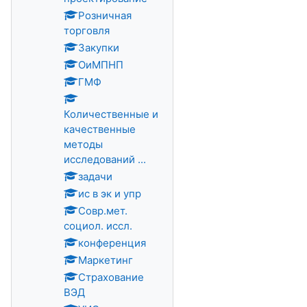
Розничная
торговля
Закупки
ОиМПНП
ГМФ
Количественные и
качественные
методы
исследований ...
задачи
ис в эк и упр
Совр.мет.
социол. иссл.
конференция
Маркетинг
Страхование
ВЭД