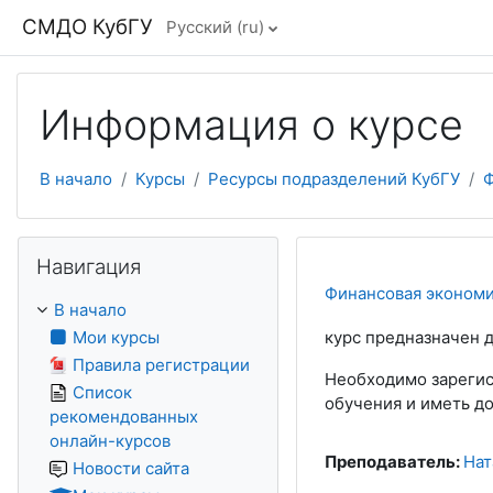
Перейти к основному содержанию
СМДО КубГУ
Русский ‎(ru)‎
Информация о курсе
В начало
Курсы
Ресурсы подразделений КубГУ
Ф
Пропустить Навигация
Навигация
Финансовая эконом
В начало
Мои курсы
курс предназначен 
Правила регистрации
Необходимо зарегис
Список
обучения и иметь д
рекомендованных
онлайн-курсов
Преподаватель:
Нат
Новости сайта