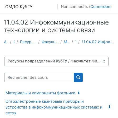
Passer au contenu principal
СМДО КубГУ
Non connecté. (
Connexion
)
11.04.02 Инфокоммуникационные
технологии и системы связи
Accueil
Cours
Ресурсы подразделений КубГУ
Факультет Физико-технический
Магистратура
1 курс
11.04.02 Инфокоммуникационные технологии и системы...
Catégories de cours
Rechercher des cours
Rechercher des cour
Материалы и компоненты фотоники
Оптоэлектронные квантовые приборы и
устройства в инфокоммуникационных системах и
сетях