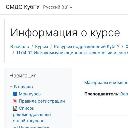
Перейти к основному содержанию
СМДО КубГУ
Русский ‎(ru)‎
Информация о курсе
В начало
Курсы
Ресурсы подразделений КубГУ
Ф
11.04.02 Инфокоммуникационные технологии и систе
Пропустить Навигация
Навигация
Материалы и компо
В начало
Мои курсы
Преподаватель:
Вал
Правила регистрации
Список
рекомендованных
онлайн-курсов
Новости сайта