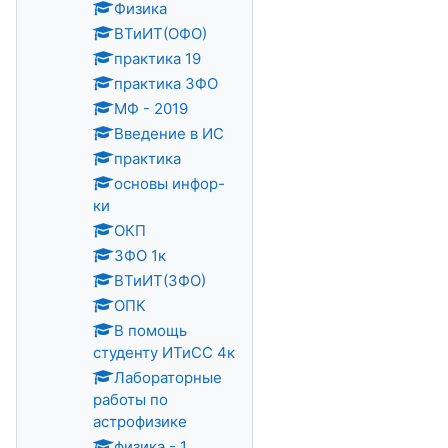
Физика
ВТиИТ(ОФО)
практика 19
практика ЗФО
МФ - 2019
Введение в ИС
практика
основы инфор-
ки
ОКП
ЗФО 1к
ВТиИТ(ЗФО)
ОПК
В помощь
студенту ИТиСС 4к
Лабораторные
работы по
астрофизике
физика - 1