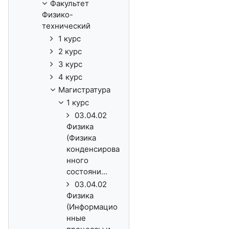
Факультет
Физико-
технический
1 курс
2 курс
3 курс
4 курс
Магистратура
1 курс
03.04.02
Физика
(Физика
конденсирова
нного
состояни...
03.04.02
Физика
(Информацио
нные