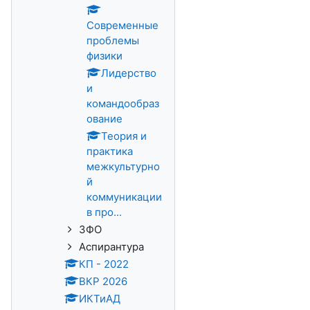
Современные
проблемы
физики
Лидерство
и
командообраз
ование
Теория и
практика
межкультурно
й
коммуникации
в про...
ЗФО
Аспирантура
КП - 2022
ВКР 2026
ИКТиАД