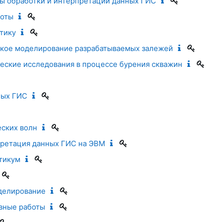
ы обработки и интерпретации данных ГИС
боты
тику
кое моделирование разрабатываемых залежей
еские исследования в процессе бурения скважин
ных ГИС
ских волн
ретация данных ГИС на ЭВМ
тикум
делирование
вные работы