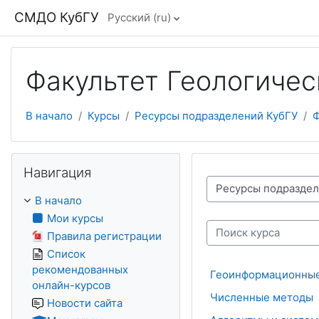
Перейти к основному содержанию
СМДО КубГУ
Русский ‎(ru)‎
Факультет Геологичес
В начало
Курсы
Ресурсы подразделений КубГУ
Ф
Пропустить Навигация
Навигация
Категории курсов
В начало
Мои курсы
Правила регистрации
Поиск курса
Список
рекомендованных
Геоинформационные
онлайн-курсов
Численные методы
Новости сайта