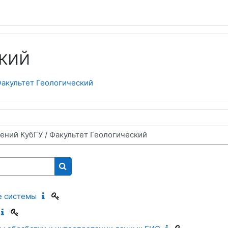
кий
акультет Геологический
Поиск курса
 системы