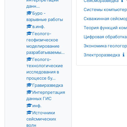
Сейсморазведка
данн...
Системы компьютер
Буро -
Скважинная сейсмо
взрывные работы
в.инф.
Теория функций ко
Геолого-
Цифровая обработка
геофизическое
Экономика геологор
моделирование
разрабатываемы...
Электроразведка
Геолого-
технологические
исследования в
процессе бу...
Гравиразведка
Интерпретация
данных ГИС
инф.
Источники
сейсмических
волн