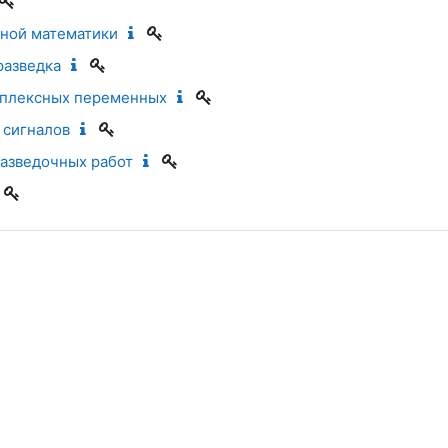
ной математики
разведка
мплексных переменных
 сигналов
азведочных работ