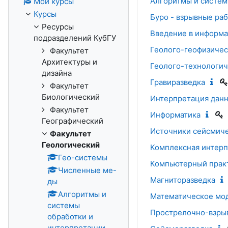
Алгоритмы и систем
Мои курсы
Курсы
Буро - взрывные ра
Ресурсы
Введение в информа
подразделений КубГУ
Геолого-геофизичес
Факультет
Архитектуры и
Геолого-технологич
дизайна
Гравиразведка
Факультет
Биологический
Интерпретация дан
Факультет
Информатика
Географический
Источники сейсмиче
Факультет
Геологический
Комплексная интерп
Гео-системы
Компьютерный прак
Численные ме-
Магниторазведка
ды
Алгоритмы и
Математическое мо
системы
Прострелочно-взры
обработки и
интерпретации