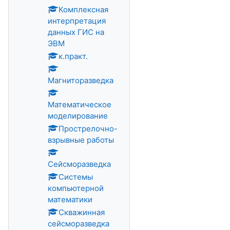
Комплексная
интерпретация
данных ГИС на
ЭВМ
к.практ.
Магниторазведка
Математическое
моделирование
Прострелочно-
взрывные работы
Сейсморазведка
Системы
компьютерной
математики
Скважинная
сейсморазведка