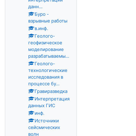
данн...
Буро -
взрывные работы
в.инф.
Геолого-
геофизическое
моделирование
разрабатываемы...
Геолого-
технологические
исследования в
процессе бу...
Гравиразведка
Интерпретация
данных ГИС
инф.
Источники
сейсмических
волн