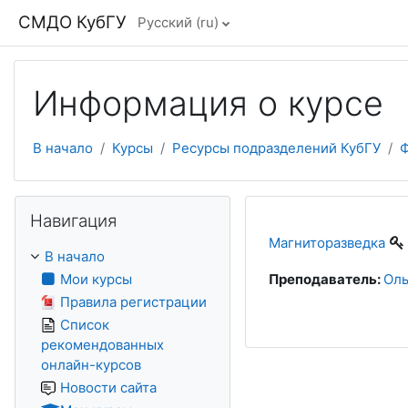
Перейти к основному содержанию
СМДО КубГУ
Русский ‎(ru)‎
Информация о курсе
В начало
Курсы
Ресурсы подразделений КубГУ
Ф
Пропустить Навигация
Навигация
Магниторазведка
В начало
Мои курсы
Преподаватель:
Оль
Правила регистрации
Список
рекомендованных
онлайн-курсов
Новости сайта