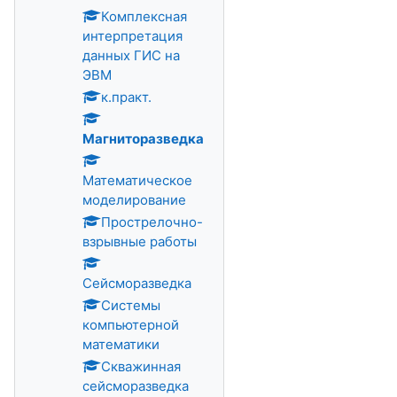
Комплексная
интерпретация
данных ГИС на
ЭВМ
к.практ.
Магниторазведка
Математическое
моделирование
Прострелочно-
взрывные работы
Сейсморазведка
Системы
компьютерной
математики
Скважинная
сейсморазведка