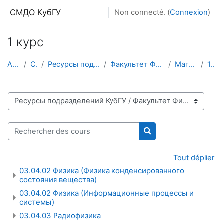
Passer au contenu principal
СМДО КубГУ
Non connecté. (
Connexion
)
1 курс
Accueil
Cours
Ресурсы подразделений КубГУ
Факультет Физико-технический
Магистратура
1 курс
Catégories de cours
Rechercher des cours
Rechercher des cour
Tout déplier
03.04.02 Физика (Физика конденсированного
состояния вещества)
03.04.02 Физика (Информационные процессы и
системы)
03.04.03 Радиофизика