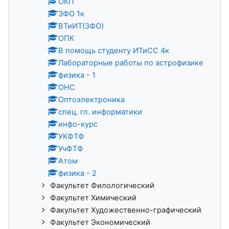
ОКП
ЗФО 1к
ВТиИТ(ЗФО)
ОПК
В помощь студенту ИТиСС 4к
Лабораторные работы по астрофизике
физика - 1
ОНС
Оптоэлектроника
спец. гл. информатики
инфо-курс
УКФТФ
УчФТФ
Атом
физика - 2
Факультет Филологический
Факультет Химический
Факультет Художественно-графический
Факультет Экономический