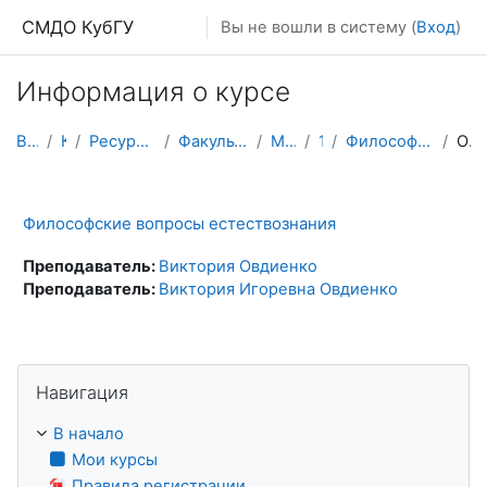
Перейти к основному содержанию
СМДО КубГУ
Вы не вошли в систему (
Вход
)
Информация о курсе
В начало
Курсы
Ресурсы подразделений КубГУ
Факультет Физико-технический
Магистратура
1 курс
Философские вопросы естествознания
Описание
Философские вопросы естествознания
Преподаватель:
Виктория Овдиенко
Преподаватель:
Виктория Игоревна Овдиенко
Пропустить Навигация
Навигация
В начало
Мои курсы
Правила регистрации