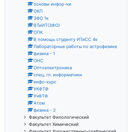
основы инфор-ки
ОКП
ЗФО 1к
ВТиИТ(ЗФО)
ОПК
В помощь студенту ИТиСС 4к
Лабораторные работы по астрофизике
физика - 1
ОНС
Оптоэлектроника
спец. гл. информатики
инфо-курс
УКФТФ
УчФТФ
Атом
физика - 2
Факультет Филологический
Факультет Химический
Факультет Художественно-графический