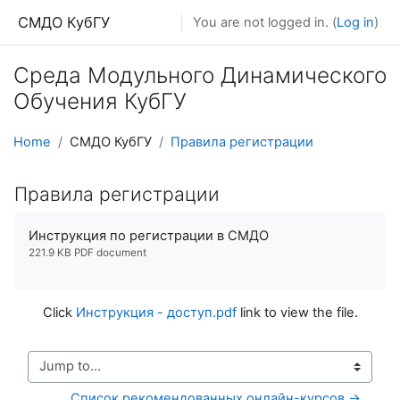
Skip to main content
СМДО КубГУ
You are not logged in. (
Log in
)
Среда Модульного Динамического
Обучения КубГУ
Home
СМДО КубГУ
Правила регистрации
Правила регистрации
Инструкция по регистрации в СМДО
221.9 KB PDF document
Click
Инструкция - доступ.pdf
link to view the file.
Jump to...
Список рекомендованных онлайн-курсов →