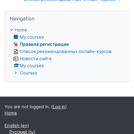
Skip Navigation
Navigation
Home
My courses
Правила регистрации
Список рекомендованных онлайн-курсов
Новости сайта
My courses
Courses
You are not logged in. (
Log in
)
Home
English ‎(en)‎
Русский ‎(ru)‎