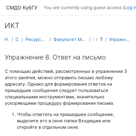
Skip to main content
СМДО КубГУ
You are currently using guest access (
Log i
ИКТ
Home
Courses
Ресурсы подразделений КубГУ
Факультет Математики и компьютерных наук
ИКТ
Topic 1
Упражнение 8. Ответ на письмо
Упражнение 8. Ответ на письмо
С помощью действий, рассмотренных в упражнении 3
этого занятия, можно отправить письмо любому
адресату. Однако для формирования ответов на
пришедшие сообщения следует пользоваться
специальными инструментами, значительно
ускоряющими процедуру формирования письма.
Чтобы ответить на пришедшее сообщение,
выделите его в окне папки Входящие или
откройте в отдельном окне.