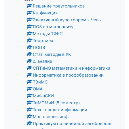
Решение треугольников
Кв. функция
Элективный курс теоремы Чевы
ПОЗ по матанализу
Методы ТФКП
Теор. мех.
ПОПВ
Стат. методы в УК
с. анализ
СПТиМО математики и информатики
Информатика в профобразовании
ТВиМС
ОМА
МиФвСКИ
ТиМОМиИ (8 семестр)
Техн. предст.информации
Мат. основы инф.
Практикум по линейной алгебре для