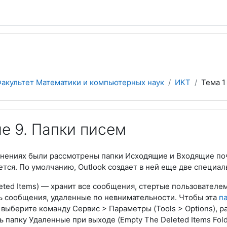
акультет Математики и компьютерных наук
ИКТ
Тема 1
е 9. Папки писем
ениях были рассмотрены папки Исходящие и Входящие почт
ется. По умолчанию, Outlook создает в ней еще две специал
eted Items) — хранит все сообщения, стертые пользователе
ь сообщения, удаленные по невнимательности. Чтобы эта
п
 выберите команду Сервис > Параметры (Tools > Options), р
папку Удаленные при выходе (Empty The Deleted Items Folde