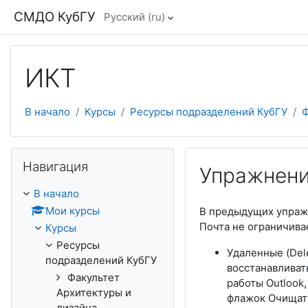
Перейти к основному содержанию
СМДО КубГУ
Русский ‎(ru)‎
ИКТ
В начало
Курсы
Ресурсы подразделений КубГУ
Ф
Пропустить Навигация
Навигация
Упражнени
В начало
Мои курсы
В предыдущих упражн
Почта не ограничива
Курсы
Ресурсы
Удаленные (Del
подразделений КубГУ
восстанавливат
Факультет
работы Outlook,
Архитектуры и
флажок Очищать 
дизайна