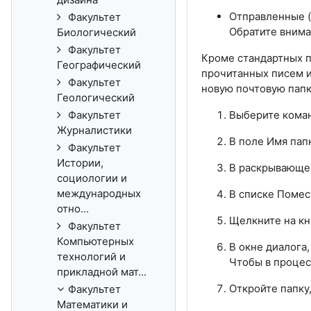
Отправленные (
Факультет
Обратите внима
Биологический
Факультет
Кроме стандартных п
Географический
прочитанных писем и
Факультет
новую почтовую папк
Геологический
Факультет
Выберите коман
Журналистики
В поле Имя папк
Факультет
Истории,
В раскрывающем
социологии и
международных
В списке Помест
отно...
Щелкните на кн
Факультет
Компьютерных
В окне диалога
технологий и
Чтобы в процес
прикладной мат...
Откройте папку
Факультет
Математики и