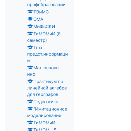
профобразовании
ТВиМС
ОМА
МиФвСКИ
ТиМОМиИ (8
семестр)
Техн.
предст.информаци
и
Мат. основы
инф.
Практикум по
линейной алгебре
для географов
Педагогика
"Имитационное
моделирование
ТиМОМиИ
ТиМОМ - 5