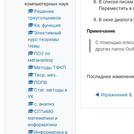
В списке писем
компьютерных наук
Переместить в 
Решение
треугольников
В окне диалога
Кв. функция
Примечание
Элективный
курс теоремы
С помощью описа
Чевы
других папок Out
ПОЗ по
матанализу
Методы ТФКП
Теор. мех.
Последнее изменение:
ПОПВ
Стат. методы в
◀︎ Упражнение 8.
УК
с. анализ
СПТиМО
математики и
информатики
Информатика в