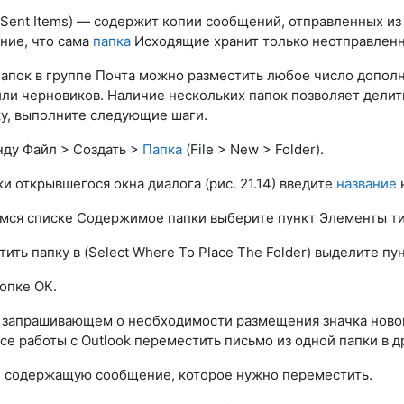
Sent Items) — содержит копии сообщений, отправленных из
ние, что сама
папка
Исходящие хранит только неотправленн
апок в группе Почта можно разместить любое число допол
ли черновиков. Наличие нескольких папок позволяет дели
у, выполните следующие шаги.
ду Файл > Создать >
Папка
(File > New > Folder).
и открывшегося окна диалога (рис. 21.14) введите
название
ся списке Содержимое папки выберите пункт Элементы тип
ить папку в (Select Where To Place The Folder) выделите пу
опке ОК.
, запрашивающем о необходимости размещения значка новой
се работы с Outlook переместить письмо из одной папки в 
, содержащую сообщение, которое нужно переместить.