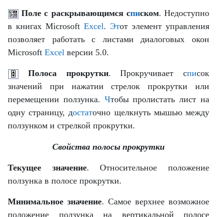
Поле с раскрывающимся с
пи
ском
. Недоступно
в книгах Microsoft
Excel
.
Эт
от элемент управления
позволяет работать с листами диалоговых окон
Microsoft
Excel
версии 5.0.
Полоса прокрутки
. Прокручивает с
пи
сок
значений при нажатии стрелок прокрутки или
перемещении ползунка.
Ч
тобы пролистать лист на
одну страницу, д
остат
очно щелкнуть мышью между
ползунком и стрелкой прокрутки.
Свойства полосы прокрутки
Текущее значение
. Относительное положение
ползунка в полосе прокрутки.
Минимальное значение
. Самое верхнее возможное
положение ползунка на вертикальной полосе