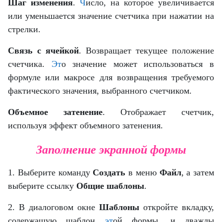
Шаг изменения
.
Ч
исло, на которое увеличивается
или уменьшается значение счетчика при нажатии на
стрелки.
Связь с ячейкой
. Возвращает текущее положение
счетчика.
Эт
о значение может использоваться в
формуле или макросе для возвращения требуемого
фактического значения, выбранного счетчиком.
Объемное затенение
. Отображает счетчик,
используя эффект объемного затенения.
Заполнение экранной формы
1. Выберите команду
Создать
в меню
Файл
, а затем
выберите ссылку
Общие шаблоны
.
2. В диалоговом окне
Шаблоны
откройте вкладку,
содержащую
шаблон
эт
ой формы, и дважды