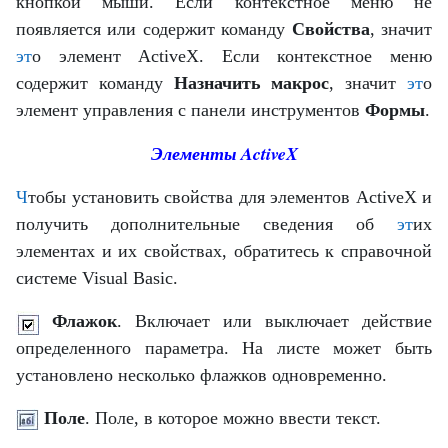
кнопкой мыши. Если контекстное меню не
появляется или содержит команду
Свойства
, значит
эт
о элемент ActiveX. Если контекстное меню
содержит команду
Назначить макрос
, значит
эт
о
элемент управления с панели инструментов
Формы
.
Элементы ActiveX
Ч
тобы установить свойства для элементов ActiveX и
получить дополнительные сведения об
эт
их
элементах и их свойствах, обратитесь к
справочной
системе Visual Basic
.
Флажок
. Включает или выключает действие
определенного параметра. На листе может быть
установлено несколько флажков одновременно.
Поле
. Поле, в которое можно ввести текст.