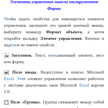
Элементы управления панели инструментов
Формы
Ч
тобы задать свойства для имеющегося
элемента
управления
, щелкните его правой кнопкой мыши,
выберите команду
Формат объекта
, а затем
откройте вкладку
Элемент управления
. Кнопки и
над
пи
си не имеют свойств.
Заголовок
. Текст, о
пи
сывающий элемент, лист
или форму.
Поле ввода
. Недоступно в книгах Microsoft
Excel
.
Эт
от элемент управления позволяет работать
с листами диалоговых окон Microsoft
Excel
версии
5.0.
Поле «Группа»
. Группы связывают между собой