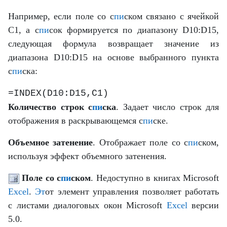
Например, если поле со с
пи
ском связано с ячейкой
C1, а с
пи
сок формируется по диапазону D10:D15,
следующая формула возвращает значение из
диапазона D10:D15 на основе выбранного пункта
с
пи
ска:
=INDEX(D10:D15,C1)
Количество строк с
пи
ска
. Задает число строк для
отображения в раскрывающемся с
пи
ске.
Объемное затенение
. Отображает поле со с
пи
ском,
используя эффект объемного затенения.
Поле со с
пи
ском
. Недоступно в книгах Microsoft
Excel
.
Эт
от элемент управления позволяет работать
с листами диалоговых окон Microsoft
Excel
версии
5.0.