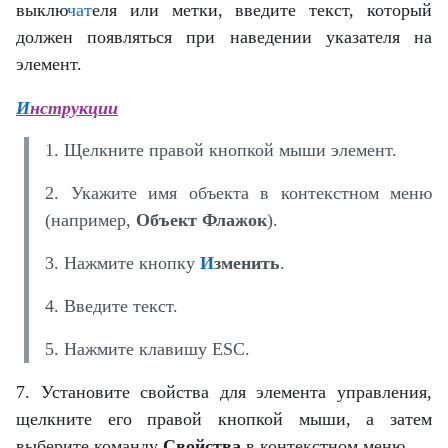
выклю
чат
еля или метки, введите текст, который
должен появляться при наведении указателя на
элемент.
И
нструкции
1. Щелкните правой кнопкой мыши элемент.
2. Укажите имя объекта в контекстном меню
(например,
Объект Флажок
).
3. Нажмите кнопку
И
зменить
.
4. Введите текст.
5. Нажмите клавишу ESC.
7. Установите свойства для элемента управления,
щелкните его правой кнопкой мыши, а затем
выберите команду
Свойства
в контекстном меню.