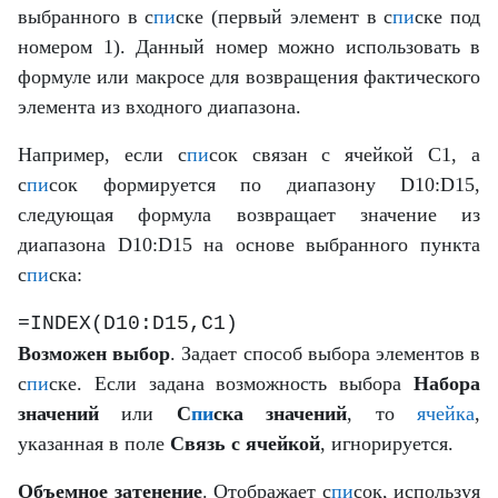
выбранного в с
пи
ске (первый элемент в с
пи
ске под
номером 1). Данный номер можно использовать в
формуле или макросе для возвращения фактического
элемента из входного диапазона.
Например, если с
пи
сок связан с ячейкой C1, а
с
пи
сок формируется по диапазону D10:D15,
следующая формула возвращает значение из
диапазона D10:D15 на основе выбранного пункта
с
пи
ска:
=INDEX(D10:D15,C1)
Возможен выбор
. Задает способ выбора элементов в
с
пи
ске. Если задана возможность выбора
Набора
значений
или
С
пи
ска значений
, то
ячейка
,
указанная в поле
Связь с ячейкой
, игнорируется.
Объемное затенение
. Отображает с
пи
сок, используя