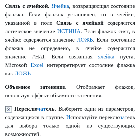
Связь с ячейкой
.
Ячейка
, возвращающая состояние
флажка. Если флажок установлен, то в ячейке,
указанной в поле
Связь с ячейкой
содержится
логическое значение
ИСТИНА
. Если флажок снят, в
ячейке содержится значение
ЛОЖЬ
. Если состояние
флажка не определено, в ячейке содержится
значение #Н/Д. Если связанная
ячейка
пуста,
Microsoft
Excel
интерпретирует состояние флажка
как
ЛОЖЬ
.
Объемное затенение
. Отображает флажок,
используя эффект объемного затенения.
Переклю
чат
ель
. Выберите один из параметров,
содержащихся в группе.
И
спользуйте переклю
чат
ель
для выбора только одной из существующих
возможностей.