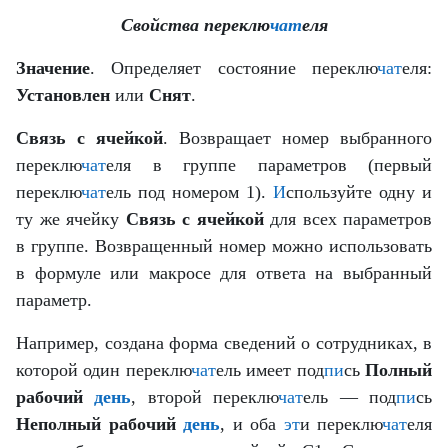
Свойства переклю
чат
еля
Значение
. Определяет состояние переклю
чат
еля:
Установлен
или
Снят
.
Связь с ячейкой
. Возвращает номер выбранного
переклю
чат
еля в группе параметров (первый
переклю
чат
ель под номером 1).
И
спользуйте одну и
ту же ячейку
Связь с ячейкой
для всех параметров
в группе. Возвращенный номер можно использовать
в формуле или макросе для ответа на выбранный
параметр.
Например, создана форма сведений о сотрудниках, в
которой один переклю
чат
ель имеет под
пи
сь
Полный
рабочий
день
, второй переклю
чат
ель — под
пи
сь
Неполный рабочий
день
, и оба
эт
и переклю
чат
еля