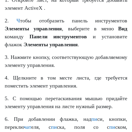
элемент ActiveX
.
2.
Ч
тобы отобразить панель инструментов
Элементы управления
, выберите в меню
Вид
команду
Панели инструментов
и установите
флажок
Элементы управления
.
3. Нажмите кнопку, соответствующую добавляемому
элементу управления.
4. Щелкните в том месте листа, где требуется
поместить элемент управления.
5. С помощью перетаскивания мышью придайте
элементу управления на листе нужный размер.
6. При добавлении флажка, над
пи
си, кнопки,
переклю
чат
еля, с
пи
ска, поля со с
пи
ском,