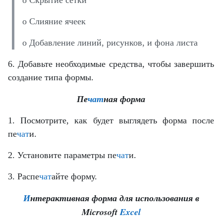
o Слияние ячеек
o Добавление линий, рисунков, и фона листа
6. Добавьте необходимые средства, чтобы завершить
создание типа формы.
Пе
чат
ная форма
1. Посмотрите, как будет выглядеть форма после
пе
чат
и.
2. Установите параметры пе
чат
и.
3. Распе
чат
айте форму.
И
нтерактивная форма для использования в
Microsoft
Excel