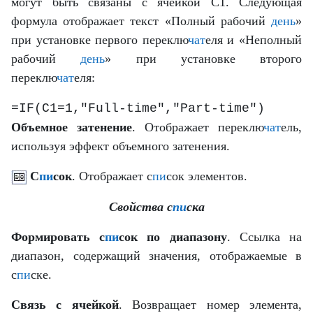
могут быть связаны с ячейкой C1. Следующая
формула отображает текст «Полный рабочий
день
»
при установке первого переклю
чат
еля и «Неполный
рабочий
день
» при установке второго
переклю
чат
еля:
=IF(C1=1,"Full-time","Part-time")
Объемное затенение
. Отображает переклю
чат
ель,
используя эффект объемного затенения.
С
пи
сок
. Отображает с
пи
сок элементов.
Свойства с
пи
ска
Формировать с
пи
сок по диапазону
. Ссылка на
диапазон, содержащий значения, отображаемые в
с
пи
ске.
Связь с ячейкой
. Возвращает номер элемента,