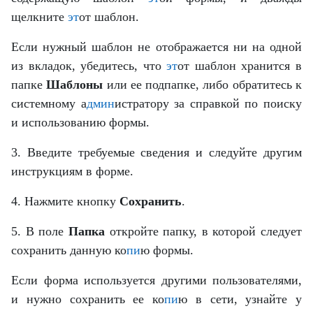
щелкните
эт
от шаблон.
Если нужный шаблон не отображается ни на одной
из вкладок, убедитесь, что
эт
от шаблон хранится в
папке
Шаблоны
или ее подпапке, либо обратитесь к
системному а
дмин
истратору за справкой по поиску
и использованию формы.
3. Введите требуемые сведения и следуйте другим
инструкциям в форме.
4. Нажмите кнопку
Сохранить
.
5. В поле
Папка
откройте папку, в которой следует
сохранить данную ко
пи
ю формы.
Если форма используется другими пользователями,
и нужно сохранить ее ко
пи
ю в сети, узнайте у