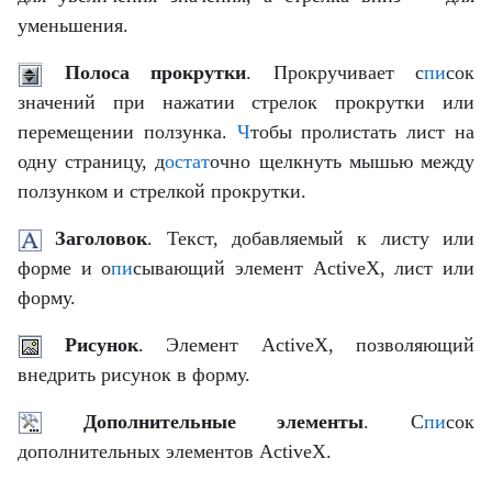
уменьшения.
Полоса прокрутки
. Прокручивает с
пи
сок
значений при нажатии стрелок прокрутки или
перемещении ползунка.
Ч
тобы пролистать лист на
одну страницу, д
остат
очно щелкнуть мышью между
ползунком и стрелкой прокрутки.
Заголовок
. Текст, добавляемый к листу или
форме и о
пи
сывающий элемент ActiveX, лист или
форму.
Рисунок
. Элемент ActiveX, позволяющий
внедрить рисунок в форму.
Дополнительные элементы
. С
пи
сок
дополнительных элементов ActiveX.