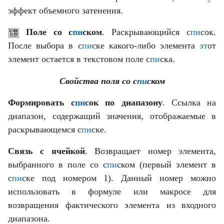
эффект объемного затенения.
Поле со с
пи
ском
. Раскрывающийся с
пи
сок.
После выбора в с
пи
ске какого-либо элемента
эт
от
элемент остается в текстовом поле с
пи
ска.
Свойства поля со с
пи
ском
Формировать с
пи
сок по диапазону
. Ссылка на
диапазон, содержащий значения, отображаемые в
раскрывающемся с
пи
ске.
Связь с ячейкой
. Возвращает номер элемента,
выбранного в поле со с
пи
ском (первый элемент в
с
пи
ске под номером 1). Данный номер можно
использовать в формуле или макросе для
возвращения фактического элемента из входного
диапазона.