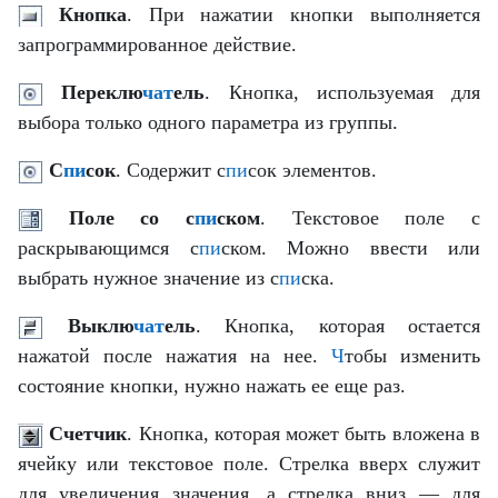
Кнопка
. При нажатии кнопки выполняется
запрограммированное действие.
Переклю
чат
ель
. Кнопка, используемая для
выбора только одного параметра из группы.
С
пи
сок
. Содержит с
пи
сок элементов.
Поле со с
пи
ском
. Текстовое поле с
раскрывающимся с
пи
ском. Можно ввести или
выбрать нужное значение из с
пи
ска.
Выклю
чат
ель
. Кнопка, которая остается
нажатой после нажатия на нее.
Ч
тобы изменить
состояние кнопки, нужно нажать ее еще раз.
Счетчик
. Кнопка, которая может быть вложена в
ячейку или текстовое поле. Стрелка вверх служит
для увеличения значения, а стрелка вниз — для