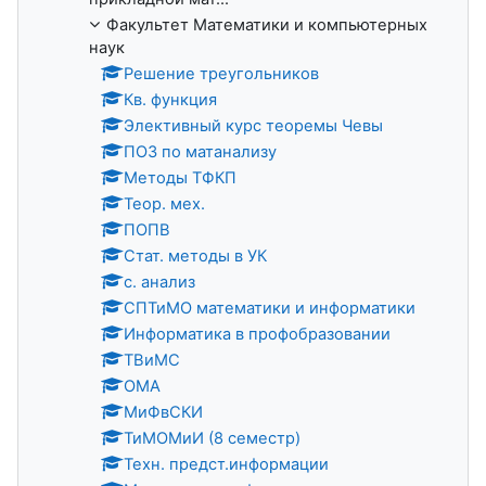
Факультет Математики и компьютерных
наук
Решение треугольников
Кв. функция
Элективный курс теоремы Чевы
ПОЗ по матанализу
Методы ТФКП
Теор. мех.
ПОПВ
Стат. методы в УК
с. анализ
СПТиМО математики и информатики
Информатика в профобразовании
ТВиМС
ОМА
МиФвСКИ
ТиМОМиИ (8 семестр)
Техн. предст.информации