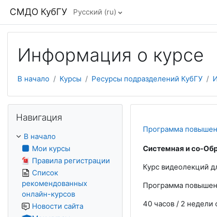
Перейти к основному содержанию
СМДО КубГУ
Русский ‎(ru)‎
Информация о курсе
В начало
Курсы
Ресурсы подразделений КубГУ
И
Пропустить Навигация
Навигация
Программа повышени
В начало
Мои курсы
Системная и со-Обр
Правила регистрации
Курс видеолекций дл
Список
рекомендованных
Программа повышен
онлайн-курсов
40 часов / 2 недели
Новости сайта