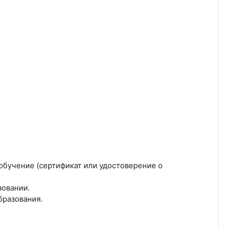
обучение (
сертификат
или
удостоверение о
зовании.
бразования.