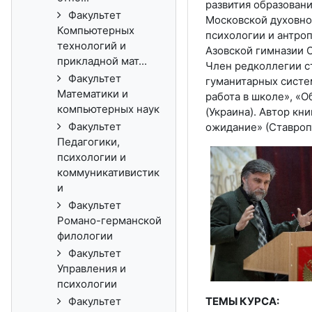
развития образован
Факультет
Московской духовной
Компьютерных
психологии и антро
технологий и
Азовской гимназии 
прикладной мат...
Член редколлегии с
Факультет
гуманитарных систе
Математики и
работа в школе», «О
компьютерных наук
(Украина). Автор кн
Факультет
ожидание» (Ставропо
Педагогики,
психологии и
коммуникативистик
и
Факультет
Романо-германской
филологии
Факультет
Управления и
психологии
ТЕМЫ КУРСА:
Факультет