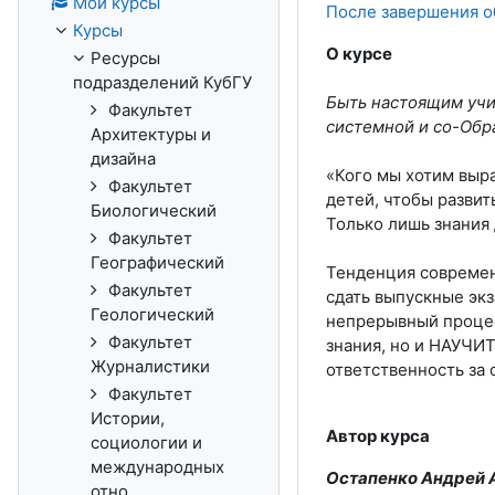
Мои курсы
После завершения о
Курсы
О курсе
Ресурсы
подразделений КубГУ
Быть настоящим учи
Факультет
системной и со-Обр
Архитектуры и
дизайна
«Кого мы хотим выра
Факультет
детей, чтобы развит
Биологический
Только лишь знания
Факультет
Географический
Тенденция современ
Факультет
сдать выпускные экз
Геологический
непрерывный процес
Факультет
знания, но и НАУЧИТ
Журналистики
ответственность за 
Факультет
Истории,
Автор курса
социологии и
международных
Остапенко Андрей 
отно...