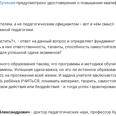
бучения
предусмотрено удостоверение о повышении квалиф
телем, а не педагогическим официантом – вот в чём смысл
азной педагогики.
стить?», - ответ на данный вопрос и определяет фундамен
ь в них ответственность, таланты, способность самостояте
 для успешной сдачи экзаменов?
ного образования такова, что программы и методики обуче
амены. Успешная сдача важна, но это ли истинное образован
с на протяжении всей жизни. И задача учителя заключается
Ь ребёнка УЧИТЬСЯ, понимать материал, творить, самостоя
свои действия или бездействия - и тогда успех гарантирован 
Александрович
- д
октор педагогических наук, профессор К