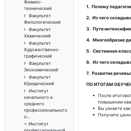
Физико-
1. Почему педагог
технический
Факультет
2. Из чего складыв
Филологический
3. Пути интенсифик
Факультет
Химический
4. Многообразие ди
Факультет
Художественно-
5. Системная клас
графический
6. Из чего складыв
Факультет
Экономический
7. Развитие речевы
Факультет
Юридический
ПО ИТОГАМ ОБУЧЕ
Институт
После итогово
начального и
повышении кв
среднего
Вы узнаете ка
профессионального
Получите ценн
о...
Институт
профессиональной