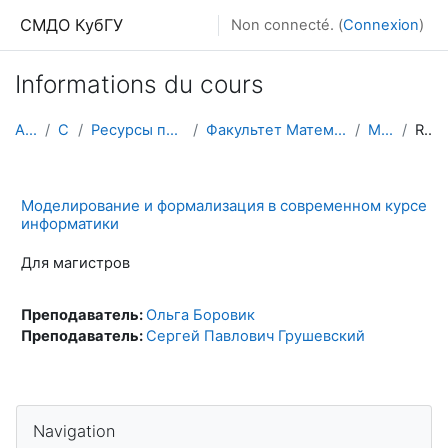
Passer au contenu principal
СМДО КубГУ
Non connecté. (
Connexion
)
Informations du cours
Accueil
Cours
Ресурсы подразделений КубГУ
Факультет Математики и компьютерных наук
МиФвСКИ
Résumé
Моделирование и формализация в современном курсе
информатики
Для магистров
Преподаватель:
Ольга Боровик
Преподаватель:
Сергей Павлович Грушевский
Passer Navigation
Navigation