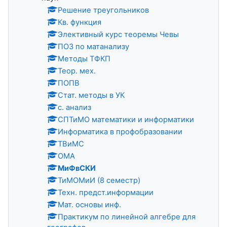
Решение треугольников
Кв. функция
Элективный курс теоремы Чевы
ПОЗ по матанализу
Методы ТФКП
Теор. мех.
ПОПВ
Стат. методы в УК
с. анализ
СПТиМО математики и информатики
Информатика в профобразовании
ТВиМС
ОМА
МиФвСКИ
ТиМОМиИ (8 семестр)
Техн. предст.информации
Мат. основы инф.
Практикум по линейной алгебре для